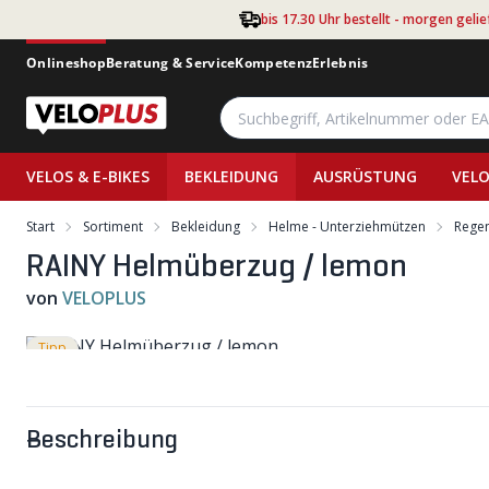
Zum Hauptinhalt springen
bis 17.30 Uhr bestellt - morgen gelie
Onlineshop
Beratung & Service
Kompetenz
Erlebnis
VELOS & E-BIKES
BEKLEIDUNG
AUSRÜSTUNG
VELO
Start
Sortiment
Bekleidung
Helme - Unterziehmützen
Regen
RAINY Helmüberzug / lemon
von
VELOPLUS
Tipp
Beschreibung