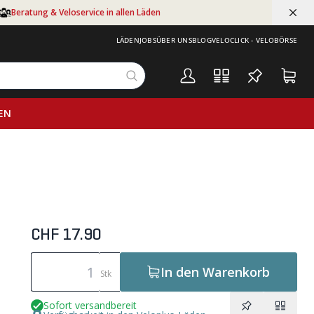
Beratung & Veloservice in allen Läden
LÄDEN
JOBS
ÜBER UNS
BLOG
VELOCLICK - VELOBÖRSE
EN
CHF 17.90
In den Warenkorb
Stk
Sofort versandbereit