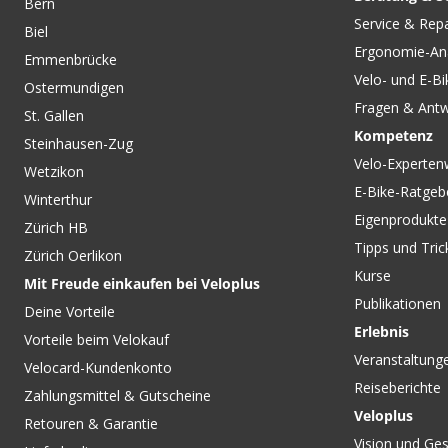
Bern
CHF 11.90
CHF 49.90
Service & Rep
Biel
RAINY KIDS Helmüberzug,
HANDGRIFF-ABDE
Ergonomie-An
lemon / gelb von VELOPLUS
NAUTILUS / schwar
Emmenbrücke
TUCANO URBANO
Velo- und E-Bi
Ostermundigen
Fragen & Ant
St. Gallen
Kompetenz
Steinhausen-Zug
Velo-Experten
Wetzikon
E-Bike-Ratgeb
Winterthur
Eigenprodukte
Zürich HB
Tipps und Tric
Zürich Oerlikon
Kurse
Mit Freude einkaufen bei Veloplus
Publikationen
Deine Vorteile
Erlebnis
Vorteile beim Velokauf
Veranstaltung
Velocard-Kundenkonto
Reiseberichte
Zahlungsmittel & Gutscheine
Veloplus
Retouren & Garantie
Vision und Ges