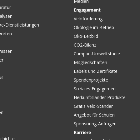
Medien
CHF 25.90
CHF 25.
aratur
Engagement
RAINY REFLECT
CKUNG
RAINY R
alysen
Helmüberzug Gelb von
z von
Helmübe
Veloförderung
VELOPLUS SWISS DESIGN
VELOPLU
ke-Dienstleistungen
Ökologie im Betrieb
worten
Öko-Leitbild
CO2-Bilanz
wissen
Cumpan-Umweltstudie
er
Mitgliedschaften
Labels und Zertifikate
ks
Spendenprojekte
Soziales Engagement
Herkunftsländer Produkte
Gratis Velo-Ständer
en
Angebot für Schulen
Sponsoring-Anfragen
Karriere
chichte