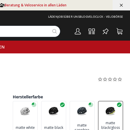
Beratung & Veloservice in allen Läden
LÄDEN
JOBS
ÜBER UNS
BLOG
VELOCLICK - VELOBÖRSE
EN
Herstellerfarbe
matte
matte
matte white
matte black
black/gloss
sapphire