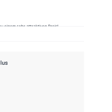
 einem sehr attraktiven Preis!
 einem sehr attraktiven Preis! Die
ndere Race-Helme, was in Kombination mit
 MIPS (s. unten) ausgezeichnete Sicherheit
älen sorgen bei allen Klimabedingungen für
lus