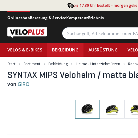
Zum Hauptinhalt springen
bis 17.30 Uhr bestellt - morgen gelie
Onlineshop
Beratung & Service
Kompetenz
Erlebnis
VELOS & E-BIKES
BEKLEIDUNG
AUSRÜSTUNG
VELO
Start
Sortiment
Bekleidung
Helme - Unterziehmützen
Rennv
SYNTAX MIPS Velohelm / matte bla
von
GIRO