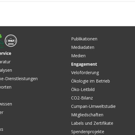
CHF 14.90
CHF 17.9
MPLEX,
SYNTAX Ersatzpolster black
RAINY H
en von
von GIRO
Schwarz
Publikationen
Mediadaten
ervice
Medien
CHF 109.00
CHF 12.
00
aratur
Engagement
helm
ICON MIPS Weiss Matt von
LAVA ab
alysen
vy von
VELOPLUS
MIPS/CA
Veloförderung
MIPS Ers
ke-Dienstleistungen
Ökologie im Betrieb
schwarz
worten
Öko-Leitbild
CO2-Bilanz
wissen
Cumpan-Umweltstudie
er
Mitgliedschaften
Labels und Zertifikate
ks
Spendenprojekte