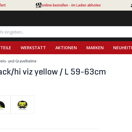
fert
online bestellen - im Laden abholen
TEILE
WERKSTATT
AKTIONEN
MARKEN
NEUHEIT
elo- und Gravelhelme
ck/hi viz yellow / L 59-63cm