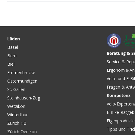
CHF 3.50
CHF 29.90
ULTRA ENERGY CO
SALT CAPS Elektrolyt-
Beutel 25g, 6 Arom
Kapseln, 120 Stk. von
Läden
WINFORCE
SPONSER
Basel
Beratung & S
Bern
CHF 145.00
CHF 99.90
CHF 145.
Service & Rep
Biel
PERSIST MIPS Velohelm
PERSIST MIPS Velo
Ergonomie-An
matte cenote von SMITH
Matte Midnight Na
Emmenbrücke
SMITH
Velo- und E-Bi
Ostermundigen
Fragen & Ant
St. Gallen
Kompetenz
Steinhausen-Zug
Velo-Experten
Wetzikon
E-Bike-Ratgeb
Winterthur
Eigenprodukte
Zürich HB
Tipps und Tric
Zürich Oerlikon