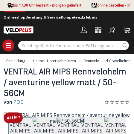
Zum Hauptinhalt springen
bis 17.30 Uhr bestellt - morgen geliefert
online bestellen - im
Onlineshop
Beratung & Service
Kompetenz
Erlebnis
Bekleidung
Helme - Unterziehmützen
Rennvelo- und Gravelhelme
VENTRAL AIR MIPS Rennvelohelm
/ aventurine yellow matt / 50-
56CM
von
POC
Aktion