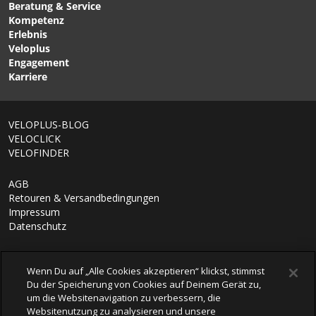
RAINY Helmüberzug
CAN BAG 2.0 Lenkertasche
verringert (s.
www.mipshelmet.com
). MIPS wird von
Beratung & Service
Schwarz von VELOPLUS
All Black von VELOPLUS
praktisch allen führenden Helmherstellern (Velo, Ski
Kompetenz
SWISS DESIGN
und Motorrad) eingesetzt.
Erlebnis
Veloplus
Engagement
Karriere
VELOPLUS-BLOG
VELOCLICK
VELOFINDER
AGB
Retouren & Versandbedingungen
Impressum
Datenschutz
Wenn Du auf „Alle Cookies akzeptieren“ klickst, stimmst
Du der Speicherung von Cookies auf Deinem Gerät zu,
um die Websitenavigation zu verbessern, die
Websitenutzung zu analysieren und unsere