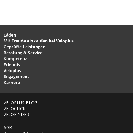
CHF 35.90
CHF 39.90
AERO Unisex-Bandana /
Shield Socks Black von
white von LÖFFLER
GORE WEAR
Läden
Mit Freude einkaufen bei Veloplus
CHF 219.00
CHF 109.00
Geprüfte Leistungen
OMNE AIR MIPS Velohelm
ICON MIPS Schwarz Matt
Beratung & Service
Apatite Navy Matt von
von VELOPLUS
Kompetenz
POC
Erlebnis
Veloplus
Engagement
Karriere
1/6
VELOPLUS-BLOG
VELOCLICK
VELOFINDER
AGB