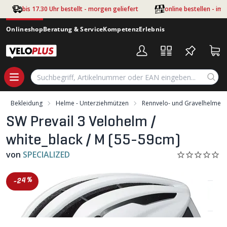
Zum Hauptinhalt springen
bis 17.30 Uhr bestellt - morgen geliefert
online bestellen - im
Onlineshop
Beratung & Service
Kompetenz
Erlebnis
Bekleidung
Helme - Unterziehmützen
Rennvelo- und Gravelhelme
SW Prevail 3 Velohelm /
white_black / M (55-59cm)
von
SPECIALIZED
-24%