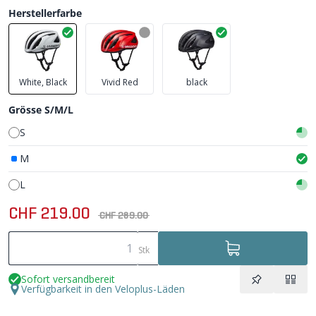
Herstellerfarbe
White, Black
Vivid Red
black
Grösse S/M/L
S
M
L
CHF 219.00
CHF 289.00
Stk
Sofort versandbereit
Verfügbarkeit in den Veloplus-Läden