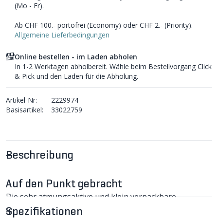
(Mo - Fr).
Ab CHF 100.- portofrei (Economy) oder CHF 2.- (Priority).
Allgemeine Lieferbedingungen
Online bestellen - im Laden abholen
In 1-2 Werktagen abholbereit. Wähle beim Bestellvorgang Click
& Pick und den Laden für die Abholung.
Artikel-Nr:
2229974
Basisartikel:
33022759
Beschreibung
Auf den Punkt gebracht
Die sehr atmungsaktive und klein verpackbare
Regenshorts LUPRA GTX von GORE WEAR schützt
Spezifikationen
Oberschenkel und Gesäss vor Regen und Wind und