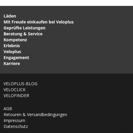
für Regenbekleidung -
Imprägnierungsspray für
von NIKWAX
Regenbekleidung / 500ML
von NIKWAX
Läden
Mit Freude einkaufen bei Veloplus
CHF 174.00
CHF 139.00
CHF 249.00
Geprüfte Leistungen
ACTIVE GTX Herren-
ADVENTURE Herren-
Beratung & Service
Regenhose Schwarz von
Softshellhose Black von
Kompetenz
LÖFFLER
GONSO
Erlebnis
Veloplus
Engagement
Karriere
1/7
VELOPLUS-BLOG
VELOCLICK
VELOFINDER
AGB
Retouren & Versandbedingungen
Impressum
Datenschutz