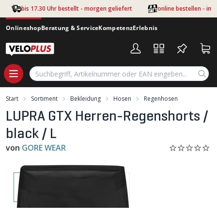
Zum Hauptinhalt springen
bis 17.30 Uhr bestellt - morgen geliefert
online bestellen - im
Onlineshop
Beratung & Service
Kompetenz
Erlebnis
Start
Sortiment
Bekleidung
Hosen
Regenhosen
LUPRA GTX Herren-Regenshorts /
black / L
von
GORE WEAR