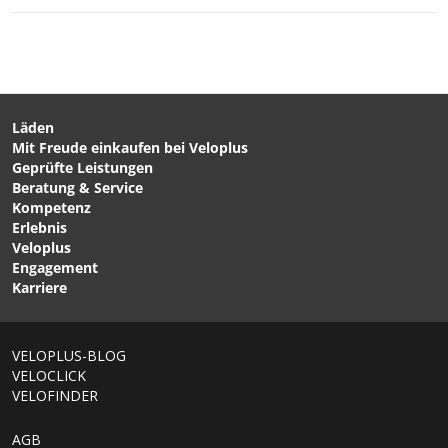
CHF 27.90
CHF 14.90
TX.DIRECT SPRAY-ON
TECH WASH Waschmittel
Imprägnierungsspray für
für Regenbekleidung -
Regenbekleidung / 500ML
von NIKWAX
von NIKWAX
Läden
Mit Freude einkaufen bei Veloplus
CHF 219.00
CHF 109.00
Geprüfte Leistungen
LUPRA GTX Damen-
ESSENTIAL Damen-3/4-
Beratung & Service
Regenhose Black von
Bundhose Schwarz von
Kompetenz
GORE WEAR
GONSO
Erlebnis
Veloplus
Engagement
Karriere
VELOPLUS-BLOG
VELOCLICK
VELOFINDER
AGB