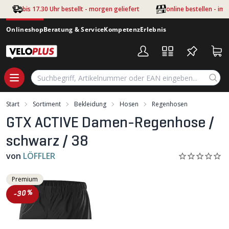
Zum Hauptinhalt springen
bis 17.30 Uhr bestellt - morgen geliefert
online bestellen - im
Onlineshop
Beratung & Service
Kompetenz
Erlebnis
Start
Sortiment
Bekleidung
Hosen
Regenhosen
GTX ACTIVE Damen-Regenhose /
schwarz / 38
von
LÖFFLER
Premium
-30%