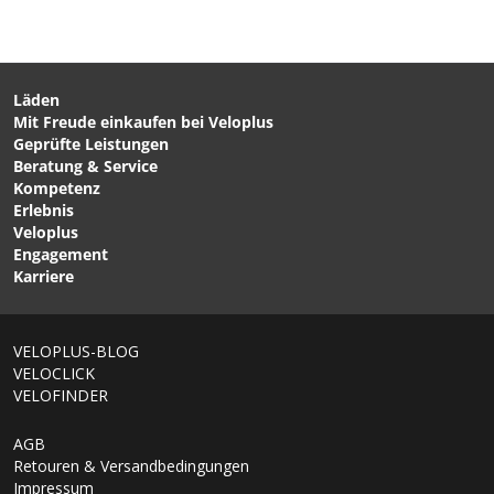
UMA GT SUMMER C2
UMA GT C2 Damen-
Damen-3/4-Bundhose
Bundhose lang Black
Black Series von ASSOS
Series von ASSOS
Läden
Mit Freude einkaufen bei Veloplus
CHF 119.00
CHF 149.00
Geprüfte Leistungen
TEAM CLASSIC 2.0
UMA GT LONG S11
Beratung & Service
Damen-3/4-Bundhose
Damen-Bundhose Black
Kompetenz
Schwarz von VELOPLUS
Series von ASSOS
Erlebnis
SWISS DESIGN
Veloplus
Engagement
Karriere
VELOPLUS-BLOG
VELOCLICK
VELOFINDER
AGB
Retouren & Versandbedingungen
Impressum