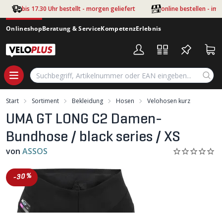
Zum Hauptinhalt springen
bis 17.30 Uhr bestellt - morgen geliefert
online bestellen - im
Onlineshop
Beratung & Service
Kompetenz
Erlebnis
Start
Sortiment
Bekleidung
Hosen
Velohosen kurz
UMA GT LONG C2 Damen-
Bundhose / black series / XS
von
ASSOS
-30%