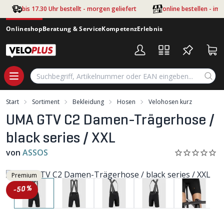
Zum Hauptinhalt springen
bis 17.30 Uhr bestellt - morgen geliefert
online bestellen - im
Onlineshop
Beratung & Service
Kompetenz
Erlebnis
Start
Sortiment
Bekleidung
Hosen
Velohosen kurz
UMA GTV C2 Damen-Trägerhose /
black series / XXL
von
ASSOS
Premium
-50%