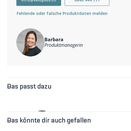
Zweilagenkonstruktion
anatomisch angepasstes Sitzpolster
Fehlende oder falsche Produktdaten melden
Golden-Gate-Technologie
elastische Träger
Weitere Informationen
Hinweis: Die Hose fällt eher klein aus. Möglicherweise em
wählen.
Barbara
Produktmanagerin
Das passt dazu
Das könnte dir auch gefallen