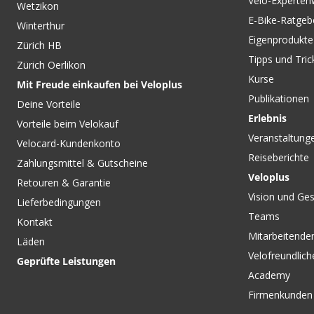
Velo-Experten
Wetzikon
E-Bike-Ratgeb
Winterthur
Eigenprodukte
Zürich HB
Tipps und Tric
Zürich Oerlikon
Kurse
Mit Freude einkaufen bei Veloplus
Publikationen
Deine Vorteile
Erlebnis
Vorteile beim Velokauf
Veranstaltung
Velocard-Kundenkonto
Reiseberichte
Zahlungsmittel & Gutscheine
Veloplus
Retouren & Garantie
Vision und Ges
Lieferbedingungen
Teams
Kontakt
Mitarbeitenden
Läden
Velofreundlich
Geprüfte Leistungen
Academy
Firmenkunden