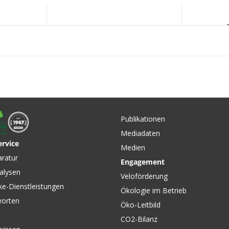
Publikationen
Mediadaten
ervice
Medien
CHF 169.00
CHF 119
aratur
Engagement
TEAM LIGHT Herren-
BASIC He
erren-
alysen
Trägerhose Schwarz von
Bundhose
lack von
Veloförderung
VELOPLUS SWISS DESIGN
LÖFFLER
ke-Dienstleistungen
Ökologie im Betrieb
worten
Öko-Leitbild
CO2-Bilanz