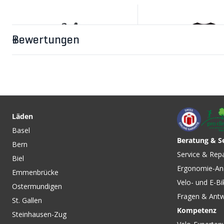
Bewertungen
CHF 37.90
ACTIVE WEAR CLEANSER /
1000ML von ASSOS
Läden
Basel
Beratung & S
Bern
CHF 169.00
CHF 175.00
Service & Rep
Biel
C3 GWS Herren-Softshell-
BREVET ELEMENT H
Ergonomie-An
Trägerhose mit Polster
Trägerhose Black/B
Emmenbrücke
Black/Neon Yellow von
RAPHA
Velo- und E-Bi
Ostermundigen
GORE WEAR
Fragen & Ant
St. Gallen
Kompetenz
Steinhausen-Zug