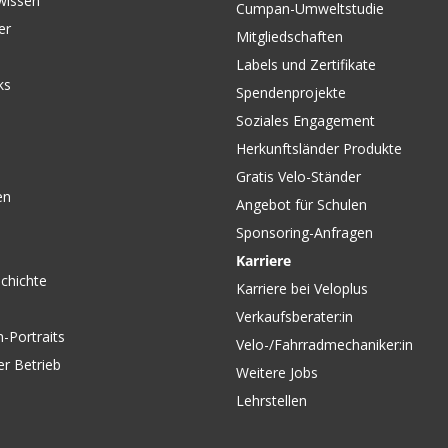
wissen
Cumpan-Umweltstudie
er
Mitgliedschaften
Labels und Zertifikate
ks
Spendenprojekte
Soziales Engagement
Herkunftsländer Produkte
Gratis Velo-Ständer
en
Angebot für Schulen
Sponsoring-Anfragen
Karriere
chichte
Karriere bei Veloplus
Verkaufsberater:in
-Portraits
Velo-/Fahrradmechaniker:in
er Betrieb
Weitere Jobs
Lehrstellen