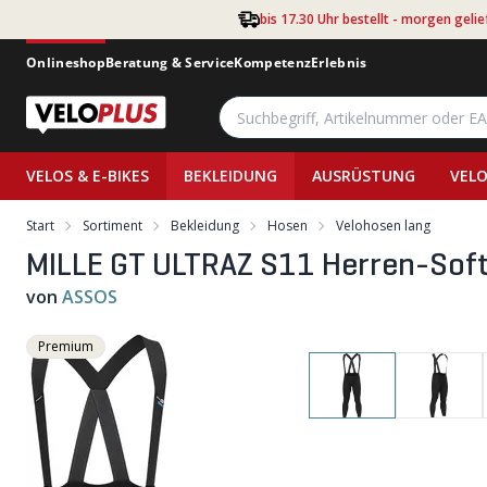
Zum Hauptinhalt springen
bis 17.30 Uhr bestellt - morgen gelie
Onlineshop
Beratung & Service
Kompetenz
Erlebnis
VELOS & E-BIKES
BEKLEIDUNG
AUSRÜSTUNG
VELO
Start
Sortiment
Bekleidung
Hosen
Velohosen lang
MILLE GT ULTRAZ S11 Herren-Softsh
von
ASSOS
Premium