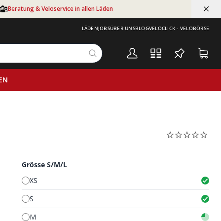
Beratung & Veloservice in allen Läden
LÄDEN
JOBS
ÜBER UNS
BLOG
VELOCLICK - VELOBÖRSE
EN
Grösse S/M/L
XS
S
M