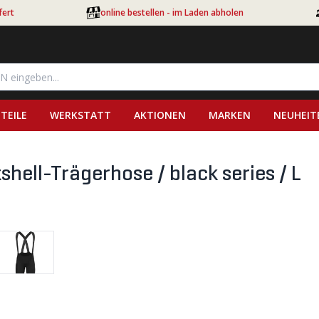
fert
online bestellen - im Laden abholen
TEILE
WERKSTATT
AKTIONEN
MARKEN
NEUHEIT
ell-Trägerhose / black series / L