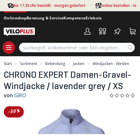
Zum Hauptinhalt springen
bis 17.30 Uhr bestellt - morgen geliefert
online bestellen - im
Onlineshop
Beratung & Service
Kompetenz
Erlebnis
Start
Sortiment
Bekleidung
Jacken
Windjacken - Westen
CHRONO EXPERT Damen-Gravel-
Windjacke / lavender grey / XS
von
GIRO
-50%