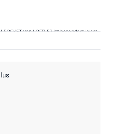
 POCKET von LÖFFLER ist besonders leicht
t problemlos mitgeführt werden.
l
serabweisend und atmungsaktiv. Der
 kühlen Temperaturen oder bei starkem
gsaktiv. Das Gilet lässt sich platzsparend
an Ort und Stelle. In der Rückentasche mit
ktierende Elemente sorgen für Sichtbarkeit.
lus