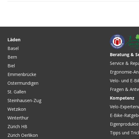
CHF 49.90
CHF 53.90
CHF 99.90
CHF 109.
LEAF HZ Damen-
CUTINA HZ Damen
Kurzarmtrikot Malaga von
Kurzarmtrikot Blue
Läden
LÖFFLER
LÖFFLER
Basel
Beratung & S
Bern
CHF 43.90
CHF 99.90
CHF 149.00
Service & Rep
Biel
WPM POCKET Damen-
CORE Damen-Wind
Ergonomie-An
Windweste Poppy Red von
Celery/White Alyss
Emmenbrücke
LÖFFLER
RAPHA
Velo- und E-Bi
Ostermundigen
Fragen & Ant
St. Gallen
Kompetenz
Steinhausen-Zug
Velo-Experten
Wetzikon
E-Bike-Ratgeb
Winterthur
Eigenprodukte
Zürich HB
Tipps und Tric
Zürich Oerlikon