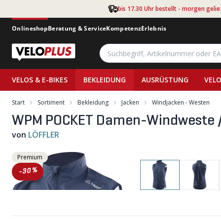
Zum Hauptinhalt springen
bis 17.30 Uhr bestellt - morgen gelie
Onlineshop
Beratung & Service
Kompetenz
Erlebnis
VELOS & E-BIKES
BEKLEIDUNG
AUSRÜSTUNG
VELO
Start
Sortiment
Bekleidung
Jacken
Windjacken - Westen
WPM POCKET Damen-Windweste / 
von
LÖFFLER
Premium
-30%