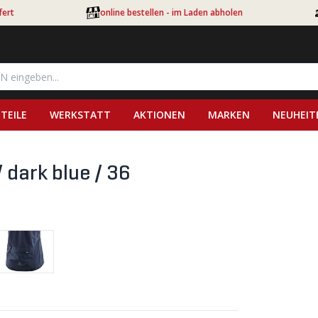
fert
online bestellen - im Laden abholen
TEILE
WERKSTATT
AKTIONEN
MARKEN
NEUHEIT
dark blue / 36