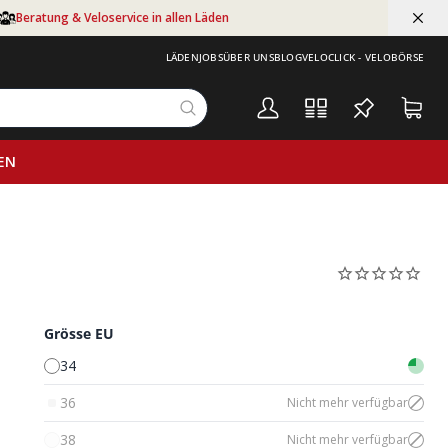
Beratung & Veloservice in allen Läden
LÄDEN
JOBS
ÜBER UNS
BLOG
VELOCLICK - VELOBÖRSE
EN
Grösse EU
34
36
Nicht mehr verfügbar
38
Nicht mehr verfügbar