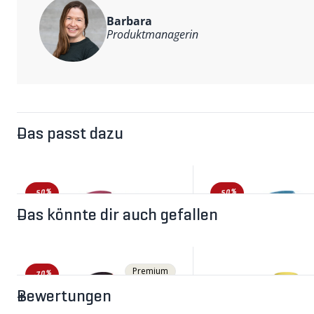
Weitere Informationen
Hauptmaterial: 68% Polyamid, 26% Polyester, 6% Elastan
Barbara
Produktmanagerin
Das passt dazu
-50%
-50%
Das könnte dir auch gefallen
Premium
-70%
Bewertungen