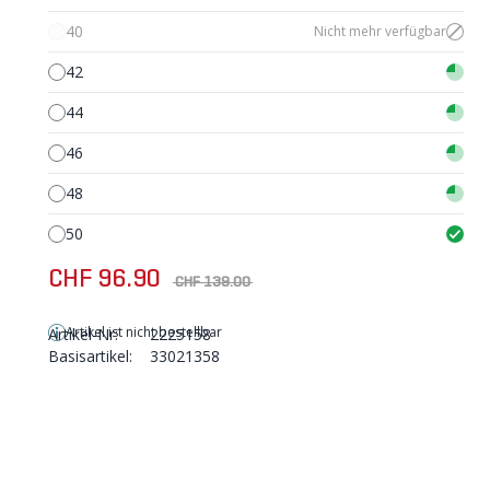
40
Nicht mehr verfügbar
42
44
46
48
50
CHF 96.90
CHF 139.00
Artikel ist nicht bestellbar
Artikel-Nr:
2225158
Basisartikel:
33021358