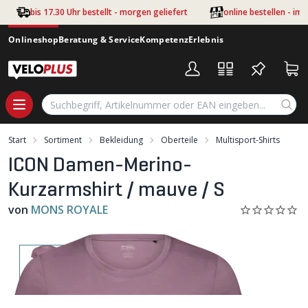
Zum Hauptinhalt springen
bis 17.30 Uhr bestellt - morgen geliefert
online bestellen - im
Onlineshop
Beratung & Service
Kompetenz
Erlebnis
Start
Sortiment
Bekleidung
Oberteile
Multisport-Shirts
ICON Damen-Merino-
Kurzarmshirt / mauve / S
von
MONS ROYALE