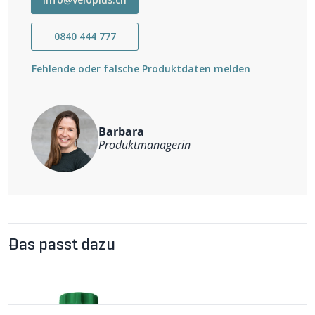
atmungsaktiv und schnelltrocknend
temperaturausgleichend
geruchshemmend
0840 444 777
multisportiv
Weitere Informationen
Fehlende oder falsche Produktdaten melden
Material: 83% Merinowolle, 13% Polyamid, 4% Elastan
Barbara
Produktmanagerin
Das passt dazu