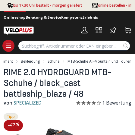
Zum Hauptinhalt springen
bis 17.30 Uhr bestellt - morgen geliefert
online bestellen - im
Onlineshop
Beratung & Service
Kompetenz
Erlebnis
ortiment
Bekleidung
Schuhe
MTB-Schuhe All-Mountain und Touren
RIME 2.0 HYDROGUARD MTB-
Schuhe / black_cast
battleship_blaze / 48
von
SPECIALIZED
1
Bewertung
Tipp
-47%