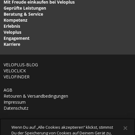
Mit Freude einkaufen bei Veloplus
CHF 199.00
CHF 199.00
Geprüfte Leistungen
ERGOLACE GTX MTB-
VENTANA BOA MTB-
Beratung & Service
Schuhe Anthrazit/Schwarz
SCHUH black/dark
Kompetenz
von FIZIK
shadow von GIRO
Erlebnis
Veloplus
Engagement
Karriere
VELOPLUS-BLOG
VELOCLICK
VELOFINDER
AGB
Retouren & Versandbedingungen
Impressum
Datenschutz
Wenn Du auf „Alle Cookies akzeptieren“ klickst, stimmst
Du der Speicherung von Cookies auf Deinem Gerät zu,