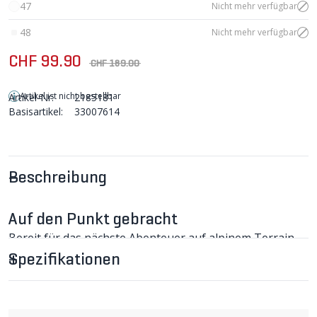
47
Nicht mehr verfügbar
48
Nicht mehr verfügbar
CHF 99.90
CHF 189.00
Artikel ist nicht bestellbar
Artikel-Nr:
2185181
Basisartikel:
33007614
Beschreibung
Auf den Punkt gebracht
Bereit für das nächste Abenteuer auf alpinem Terrain
mit dem RIME 2.0 HYDROGUARD All-Mountain-Schuh
Spezifikationen
von SPECIALIZED.
RIME 2.0 HYDROGUARD MTB-Schuhe im
Detail