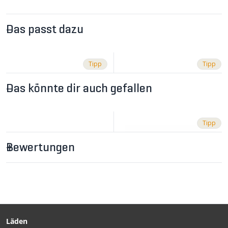
Das passt dazu
Tipp
Tipp
Das könnte dir auch gefallen
Tipp
Bewertungen
CHF 289.00
CHF 99.90
OPTRAY Sonnenbrille Sky
SERTIG 12, 12L Schwarz
von REACT
von VELOPLUS SWISS
DESIGN
Läden