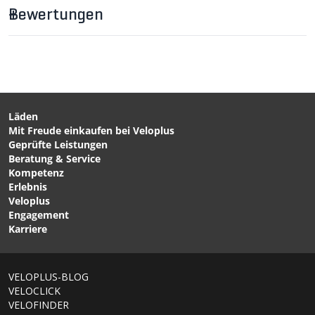
Bewertungen
CHF 23.90
CHF 9.90
SM-SH12 SPD-SL
REINIGUNGSGEL Schuh-
Schuhplatten 2° Float /
Spezialreiniger / 125ML
blau von SHIMANO
von NIKWAX
Läden
Mit Freude einkaufen bei Veloplus
CHF 249.00
CHF 299.00
Geprüfte Leistungen
TORCH 3.0
ROAD PERFORMANCE
Beratung & Service
Rennveloschuhe White
Rennveloschuhe Black
Kompetenz
von SPECIALIZED
von SUPLEST CYCLING
Erlebnis
SHOES
Veloplus
Engagement
Karriere
1/6
VELOPLUS-BLOG
VELOCLICK
VELOFINDER