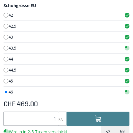
Schuhgrösse EU
42
42.5
43
43.5
44
44.5
45
46
CHF 469.00
PA
Wird in in 2-5 Tagen verschickt