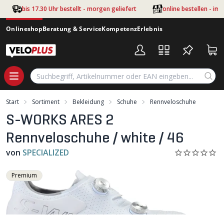
Zum Hauptinhalt springen
bis 17.30 Uhr bestellt - morgen geliefert
online bestellen - im
Onlineshop
Beratung & Service
Kompetenz
Erlebnis
Start
Sortiment
Bekleidung
Schuhe
Rennveloschuhe
S-WORKS ARES 2
Rennveloschuhe / white / 46
von
SPECIALIZED
Premium