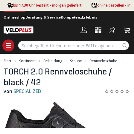
Zum Hauptinhalt springen
bis 17.30 Uhr bestellt - morgen geliefert
online bestellen - im
Onlineshop
Beratung & Service
Kompetenz
Erlebnis
Start
Sortiment
Bekleidung
Schuhe
Rennveloschuhe
TORCH 2.0 Rennveloschuhe /
black / 42
von
SPECIALIZED