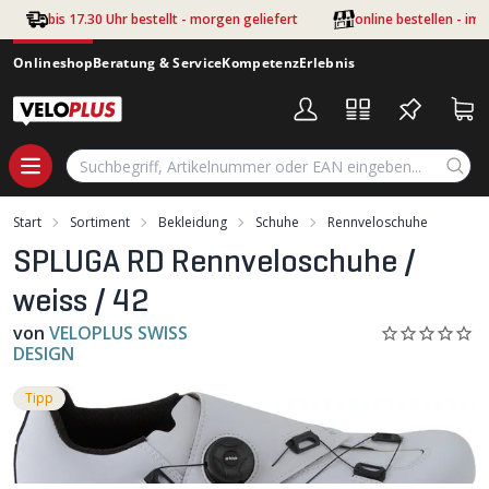
Zum Hauptinhalt springen
bis 17.30 Uhr bestellt - morgen geliefert
online bestellen - im
Onlineshop
Beratung & Service
Kompetenz
Erlebnis
Start
Sortiment
Bekleidung
Schuhe
Rennveloschuhe
SPLUGA RD Rennveloschuhe /
weiss / 42
von
VELOPLUS SWISS
DESIGN
Tipp