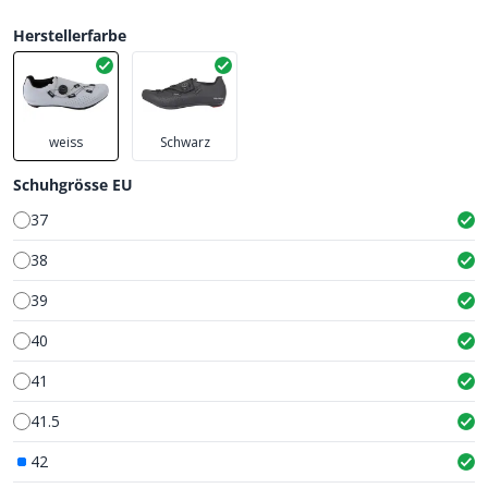
Herstellerfarbe
weiss
Schwarz
Schuhgrösse EU
37
38
39
40
41
41.5
42