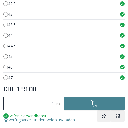
42.5
43
43.5
44
44.5
45
46
47
CHF 189.00
PA
Sofort versandbereit
Verfügbarkeit in den Veloplus-Läden