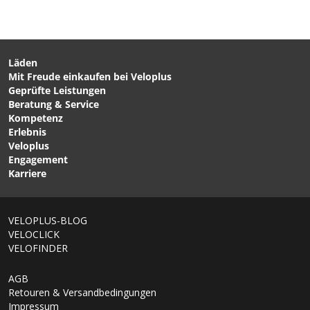
Läden
Mit Freude einkaufen bei Veloplus
CHF 19.90
CHF 79.90
Geprüfte Leistungen
SPD Schuhplatten von
PIAZZA GRANDE Tasche
Beratung & Service
SHIMANO
schwarz Dunkelrot von
Kompetenz
VELOPLUS SWISS DESIGN
Erlebnis
Veloplus
Engagement
Karriere
VELOPLUS-BLOG
VELOCLICK
VELOFINDER
AGB
Retouren & Versandbedingungen
Impressum