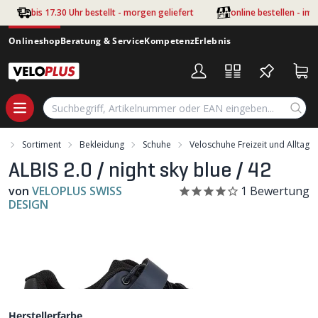
Zum Hauptinhalt springen
bis 17.30 Uhr bestellt - morgen geliefert
online bestellen - im
Onlineshop
Beratung & Service
Kompetenz
Erlebnis
t
Sortiment
Bekleidung
Schuhe
Veloschuhe Freizeit und Alltag
ALBIS 2.0 / night sky blue / 42
von
VELOPLUS SWISS
1
Bewertung
DESIGN
Herstellerfarbe