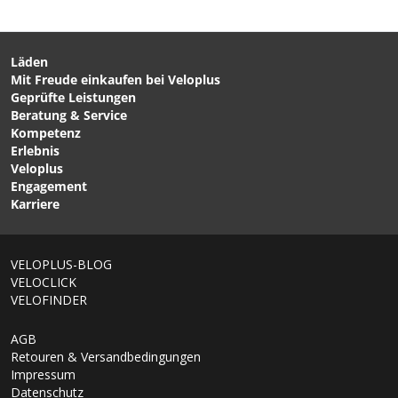
Läden
Mit Freude einkaufen bei Veloplus
CHF 49.90
CHF 109.00
Geprüfte Leistungen
FUSSMATTE 2 für THULE
JOGGERKIT (double) für
Beratung & Service
2-Sitzer Kinderanhänger /
Kinderanhänger / schwarz
Kompetenz
ab 2017 von THULE
von BURLEY
Erlebnis
Veloplus
Engagement
Karriere
1/6
VELOPLUS-BLOG
VELOCLICK
VELOFINDER
AGB
Retouren & Versandbedingungen
Impressum
Datenschutz