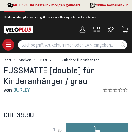
Zum Hauptinhalt springen
bis 17.30 Uhr bestellt - morgen geliefert
online bestellen - im
Onlineshop
Beratung & Service
Kompetenz
Erlebnis
Start
Marken
BURLEY
Zubehör für Anhänger
FUSSMATTE (double) für
Kinderanhänger / grau
von
BURLEY
CHF 39.90
Stk