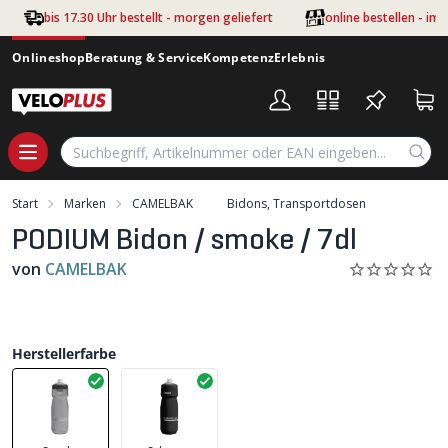
Zum Hauptinhalt springen
bis 17.30 Uhr bestellt - morgen geliefert
online bestellen - im
Onlineshop
Beratung & Service
Kompetenz
Erlebnis
Start
Marken
CAMELBAK
Bidons, Transportdosen
PODIUM Bidon / smoke / 7dl
von
CAMELBAK
Herstellerfarbe