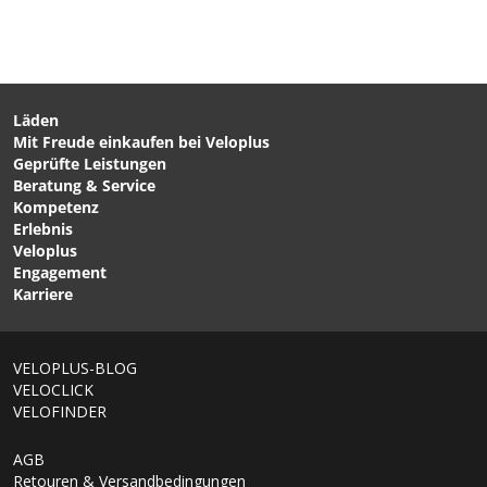
Läden
Mit Freude einkaufen bei Veloplus
CHF 139.00
CHF 119.00
Geprüfte Leistungen
QUICK RACK L
QUICK RACK LIGHT
Beratung & Service
Gepäckträger black von
Gepäckträger / black von
Kompetenz
ORTLIEB
ORTLIEB
Erlebnis
Veloplus
Engagement
Karriere
1/6
VELOPLUS-BLOG
VELOCLICK
VELOFINDER
AGB
Retouren & Versandbedingungen