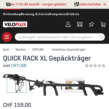
Zum Hauptinhalt springen
bis 17.30 Uhr bestellt - morgen geliefert
online bestellen - im
Onlineshop
Beratung & Service
Kompetenz
Erlebnis
Start
Marken
ORTLIEB
Hinterbau-Gepäckträger
QUICK RACK XL Gepäckträger
von
ORTLIEB
CHF 159.00