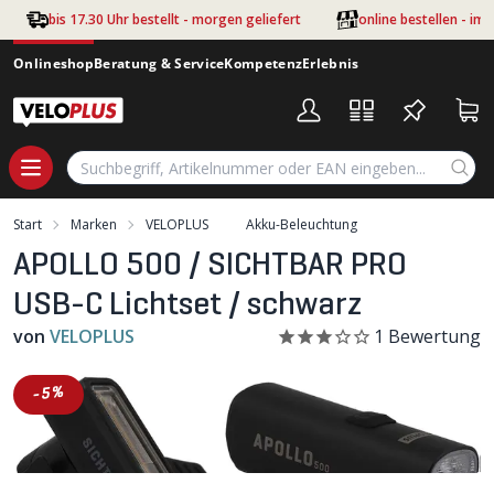
Zum Hauptinhalt springen
bis 17.30 Uhr bestellt - morgen geliefert
online bestellen - im
Onlineshop
Beratung & Service
Kompetenz
Erlebnis
Start
Marken
VELOPLUS
Akku-Beleuchtung
APOLLO 500 / SICHTBAR PRO
USB-C Lichtset / schwarz
von
VELOPLUS
1
Bewertung
-5%