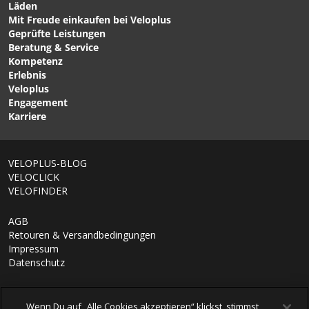
Läden
Mit Freude einkaufen bei Veloplus
CHF 49.90
CHF 59.90
Geprüfte Leistungen
STAR SL Bidonhalter
TOURING DUO
Beratung & Service
Carbon UD / schwarz von
Kombipedal / schwarz
Kompetenz
VELOPLUS
silber von VELOPLUS
Erlebnis
Veloplus
Engagement
Karriere
1/7
VELOPLUS-BLOG
VELOCLICK
VELOFINDER
AGB
Retouren & Versandbedingungen
Impressum
Datenschutz
Wenn Du auf „Alle Cookies akzeptieren“ klickst, stimmst