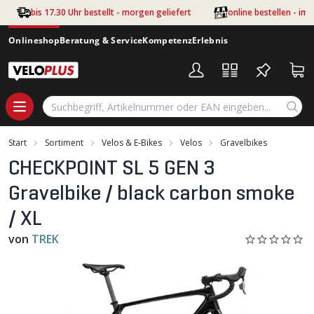
Zum Hauptinhalt springen
bis 17.30 Uhr bestellt - morgen geliefert
online bestellen - im
Onlineshop
Beratung & Service
Kompetenz
Erlebnis
Start
Sortiment
Velos & E-Bikes
Velos
Gravelbikes
CHECKPOINT SL 5 GEN 3
Gravelbike / black carbon smoke
/ XL
von
TREK