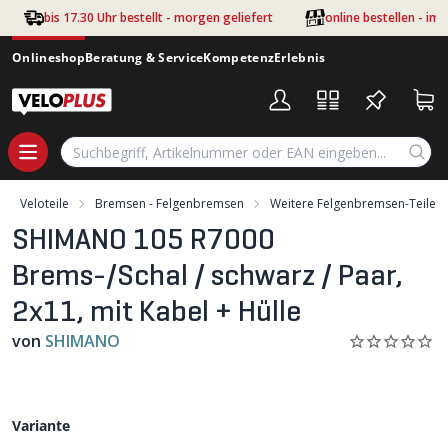
Zum Hauptinhalt springen
bis 17.30 Uhr bestellt - morgen geliefert
online bestellen - im
Onlineshop
Beratung & Service
Kompetenz
Erlebnis
Veloteile
Bremsen - Felgenbremsen
Weitere Felgenbremsen-Teile
SHIMANO 105 R7000
Brems-/Schal / schwarz / Paar,
2x11, mit Kabel + Hülle
von
SHIMANO
Variante