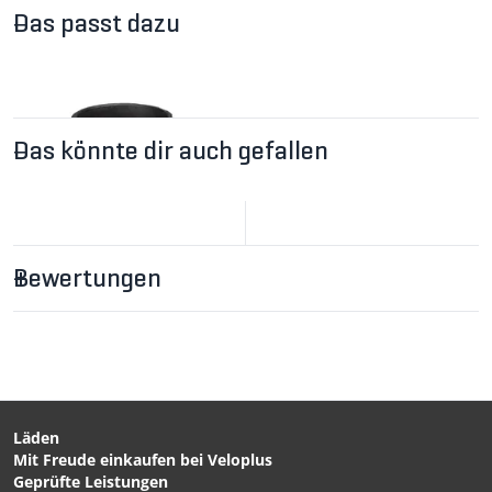
Das passt dazu
Das könnte dir auch gefallen
Bewertungen
CHF 13.90
FR-1.3 Abnehmer für
Kassetten mit
integriertem Freilauf von
PARK TOOL
Läden
Mit Freude einkaufen bei Veloplus
CHF 169.00
CHF 169.00
Geprüfte Leistungen