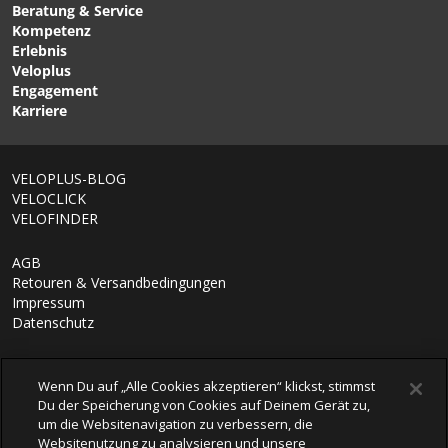
SHIMANO 105 R7120
SHIMANO 105 R7120
Beratung & Service
Brems-/Schalthebel 2fach
Brems-/Schalthebel
Kompetenz
/ schwarz / links von
12fach / schwarz / rechts
Erlebnis
SHIMANO
von SHIMANO
Veloplus
Engagement
Karriere
1/6
VELOPLUS-BLOG
VELOCLICK
VELOFINDER
AGB
Retouren & Versandbedingungen
Impressum
Datenschutz
Wenn Du auf „Alle Cookies akzeptieren“ klickst, stimmst
Du der Speicherung von Cookies auf Deinem Gerät zu,
um die Websitenavigation zu verbessern, die
Websitenutzung zu analysieren und unsere