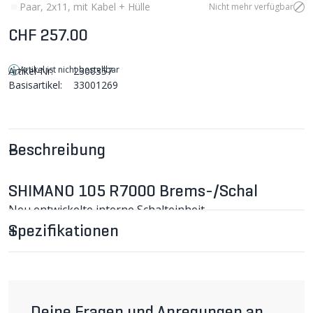
Paar, 2x11, mit Kabel + Hülle
Nicht mehr verfügbar
CHF 257.00
Artikel ist nicht bestellbar
Artikel-Nr:
2300357
Basisartikel:
33001269
Beschreibung
SHIMANO 105 R7000 Brems-/Schal
Neu entwickelte interne Schalteinheit
Grössere Griffweite
Spezifikationen
Leichterer Zugang zum inneren Schaltzug