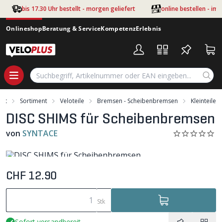
Zum Hauptinhalt springen
bis 17.30 Uhr bestellt - morgen geliefert
online bestellen - im
Onlineshop
Beratung & Service
Kompetenz
Erlebnis
art
Sortiment
Veloteile
Bremsen - Scheibenbremsen
Kleinteile
DISC SHIMS für Scheibenbremsen
von
SYNTACE
CHF 12.90
Stk
Sofort versandbereit