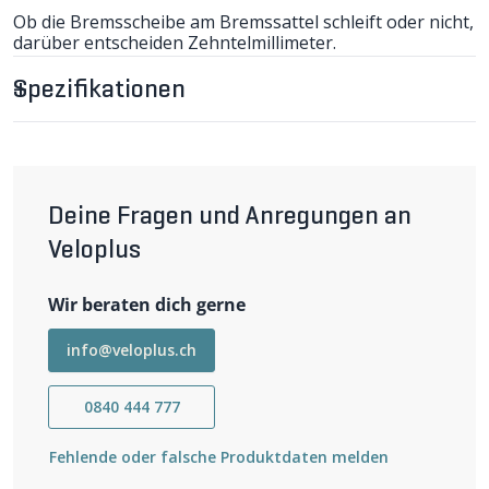
Ob die Bremsscheibe am Bremssattel schleift oder nicht,
darüber entscheiden Zehntelmillimeter.
Nicht alle Naben entsprechen 100% der vorgegebenen
Norm, damit die Bremsscheibe nicht an den Belägen
Spezifikationen
schleift. Die 0.2mm dicken DISC SHIMS werden zwischen
Nabe und Bremsscheibe montiert und ermöglichen die
exakte Zentrierung der Scheibe zwischen den
Bremsbelägen. (RC)
Wer mehrere Laufräder am gleichen Velo verwendet,
wird die DISC SHIMS besonders schätzen, nervige
Deine Fragen und Anregungen an
Schleifgeräusche beim Laufradwechsel gehören der
Vergangenheit an. Passt für 6 Loch Bremsscheiben nach
Veloplus
weiter lesen
IS2000. Set 8 Stk. (D)
Wir beraten dich gerne
info@veloplus.ch
0840 444 777
Fehlende oder falsche Produktdaten melden