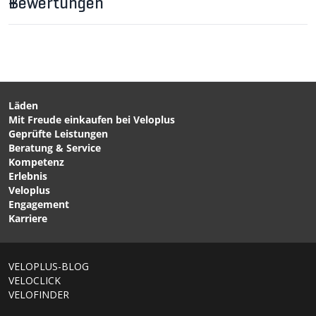
Bewertungen
CHF 15.90
CHF 19.90
TORX-SET 6-teilig von
SCHIEBER
VELOPLUS
Bremskolbenwerkzeug
von VELOPLUS
Läden
Mit Freude einkaufen bei Veloplus
CHF 7.90
CHF 22.90
CHF 29.90
Geprüfte Leistungen
CENTERLOCK SHIMS,
DT-2 Bremsscheiben-
Beratung & Service
Stahl, 2 Stk. / silber /
Richtwerkzeug von PARK
Kompetenz
0.2mm von JAGWIRE
TOOL
Erlebnis
Veloplus
Engagement
Karriere
VELOPLUS-BLOG
VELOCLICK
VELOFINDER