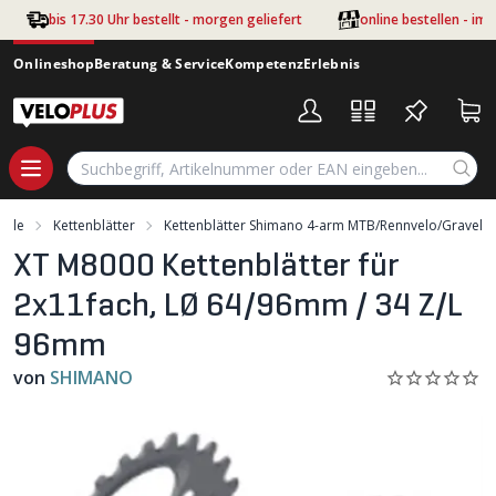
Zum Hauptinhalt springen
bis 17.30 Uhr bestellt - morgen geliefert
online bestellen - im
Onlineshop
Beratung & Service
Kompetenz
Erlebnis
teile
Kettenblätter
Kettenblätter Shimano 4-arm MTB/Rennvelo/Gravel
XT M8000 Kettenblätter für
2x11fach, LØ 64/96mm / 34 Z/L
96mm
von
SHIMANO