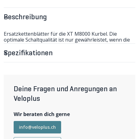
Beschreibung
Ersatzkettenblätter für die XT M8000 Kurbel. Die
optimale Schaltqualität ist nur gewährleistet, wenn die
Kettenblätter in der vom Hersteller empfohlenen
Abstufung montiert werden.
Spezifikationen
Kleines Kettenblatt aus leichtem Alu, grosses mit
verschleissarmen Stahlzähnen und einem innerem Teil
aus aus gewichtsoptimiertem Carbon-
Verbundwerkstoff. (J)
Deine Fragen und Anregungen an
Veloplus
Wir beraten dich gerne
info@veloplus.ch