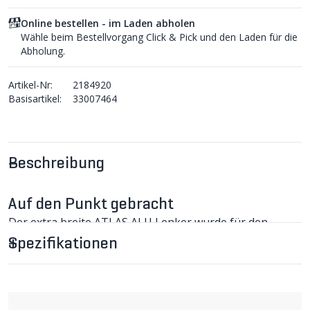
Online bestellen - im Laden abholen
Wähle beim Bestellvorgang Click & Pick und den Laden für die
Abholung.
Artikel-Nr:
2184920
Basisartikel:
33007464
Beschreibung
Auf den Punkt gebracht
Der extra breite ATLAS ALU Lenker wurde für den
härtesten Einsatz im Gelände designt. Er ist stark und
Spezifikationen
leicht, dank der überarbeiteten Länge und Geometrie
sowie der gezielten Materialverwendung.
ATLAS ALU Lenker im Detail
Der ATLAS ALU Lenker ist speziell für den Downhill- und
Enduro-Einsatz konzipiert. Mit einer Breite von 820mm