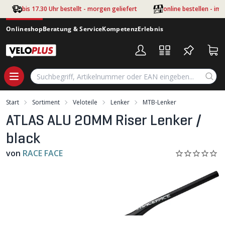
Zum Hauptinhalt springen
bis 17.30 Uhr bestellt - morgen geliefert
online bestellen - im
Onlineshop
Beratung & Service
Kompetenz
Erlebnis
Start
Sortiment
Veloteile
Lenker
MTB-Lenker
ATLAS ALU 20MM Riser Lenker /
black
von
RACE FACE