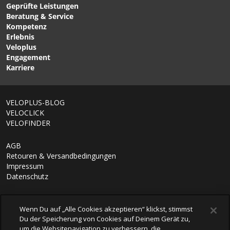
Geprüfte Leistungen
1/6
NEXT R Carbon 20mm
RANGE Lenker Cement
Beratung & Service
Riser Lenker Black von
Grey von PNW
Kompetenz
RACE FACE
Erlebnis
Veloplus
Engagement
Karriere
VELOPLUS-BLOG
VELOCLICK
VELOFINDER
AGB
Retouren & Versandbedingungen
Impressum
Datenschutz
Wenn Du auf „Alle Cookies akzeptieren“ klickst, stimmst
Du der Speicherung von Cookies auf Deinem Gerät zu,
um die Websitenavigation zu verbessern, die