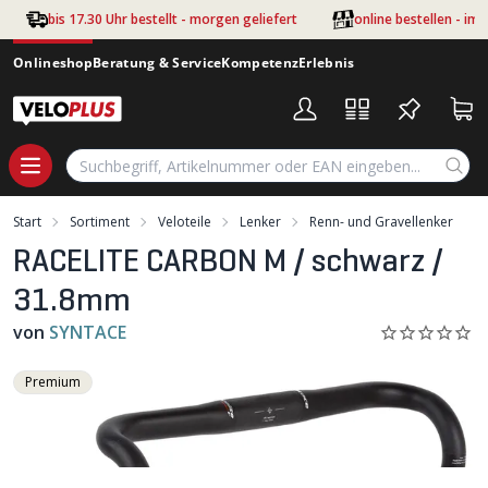
Zum Hauptinhalt springen
bis 17.30 Uhr bestellt - morgen geliefert
online bestellen - im
Onlineshop
Beratung & Service
Kompetenz
Erlebnis
Start
Sortiment
Veloteile
Lenker
Renn- und Gravellenker
RACELITE CARBON M / schwarz /
31.8mm
von
SYNTACE
Premium