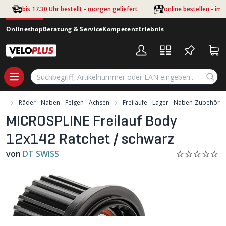
Zum Hauptinhalt springen
bis 17.30 Uhr bestellt - morgen geliefert
online bestellen - im
Onlineshop
Beratung & Service
Kompetenz
Erlebnis
ile
Räder - Naben - Felgen - Achsen
Freiläufe - Lager - Naben-Zubehör
MICROSPLINE Freilauf Body
12x142 Ratchet / schwarz
von
DT SWISS