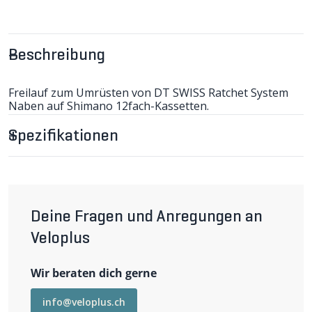
Beschreibung
Freilauf zum Umrüsten von DT SWISS Ratchet System
Naben auf Shimano 12fach-Kassetten.
Verwendbar für 12 x 142mm und Boost 12 x 148mm
Naben, die Einbaubreite bleibt unverändert.
Spezifikationen
Für den Wechsel des Freilaufs wird kein Werkzeug
benötigt (s. Maintenance Video).
Kompatibel mit folgenden Nabentypen:
- 240 HR-Nabe
- 350 HR-Nabe
Deine Fragen und Anregungen an
Veloplus
Wir beraten dich gerne
info@veloplus.ch