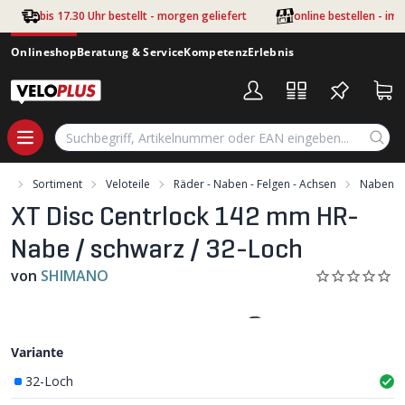
Zum Hauptinhalt springen
bis 17.30 Uhr bestellt - morgen geliefert
online bestellen - im
Onlineshop
Beratung & Service
Kompetenz
Erlebnis
rt
Sortiment
Veloteile
Räder - Naben - Felgen - Achsen
Naben
XT Disc Centrlock 142 mm HR-
Nabe / schwarz / 32-Loch
von
SHIMANO
Variante
32-Loch