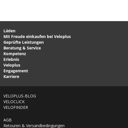
CHF 179.00
GX EAGLE XG-1275
Kassette 12fach / schwarz
/ 10-52 Zähne von SRAM
Läden
Mit Freude einkaufen bei Veloplus
CHF 189.00
CHF 119.00
Geprüfte Leistungen
M 1900 SPLINE Schwarz
WH-MT500 DISC Rad
Beratung & Service
von DT SWISS
Schwarz von SHIMANO
Kompetenz
Erlebnis
Veloplus
Engagement
Karriere
VELOPLUS-BLOG
VELOCLICK
VELOFINDER
AGB
Retouren & Versandbedingungen