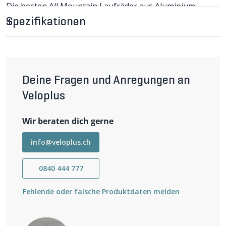
Die besten All Mountain Laufräder aus Aluminium -
Punkt.
Spezifikationen
XM 1700 SPLINE 29" VR BOOST
110X15 im Detail
Für die auf Leichtigkeit und Steifigkeit getrimmten XM
1700 Laufräder von DT SWISS sind ruppige Abfahrten
und steile Anstiege kein Problem. Mit einer Maulweite
Deine Fragen und Anregungen an
von 30mm können problemlos breitere Reifen mit
einem grösseren Volumen gefahren werden, was für ein
Veloplus
Plus an Traktion und Komfort sorgt. Im Unterschied
zum den M 1900 Laufrädern haben die XM 1700 Modelle
Wir beraten dich gerne
eine geschweisste Felge, DT Competition Speichen
sowie eine 350er Nabe mit Ratchet Freilauf-System und
Wichtigste Eigenschaften
36 Einrastpunkten. Durch die höherwertigen
info@veloplus.ch
Einsatzbereich: All-Mountain, Enduro, Trail
Komponenten ist der Laufradsatz rund 170g leichter bei
Laufradgrösse: 622mm (29")
gleichem zulässigem Systemgewicht und ASTM-
Einbaubreite: 15 x 110mm (Boost)
0840 444 777
Klassifizierung.
Bremssystem: Disc Centerlock / 6-bolt
Nabentyp: 350
Fehlende oder falsche Produktdaten melden
Felgenart: Clincher
Felgenbreite: 30mm (Maulweite) / 35mm (äussere Breite)
Tubelessfähig: ja
Speichen: DT Competition Straightpull