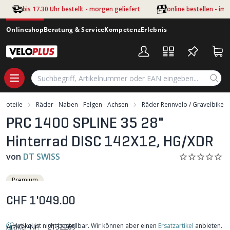
Zum Hauptinhalt springen
bis 17.30 Uhr bestellt - morgen geliefert
online bestellen - im
Onlineshop
Beratung & Service
Kompetenz
Erlebnis
Veloteile
Räder - Naben - Felgen - Achsen
Räder Rennvelo / Gravelbike
PRC 1400 SPLINE 35 28"
Hinterrad DISC 142X12, HG/XDR
von
DT SWISS
Premium
CHF 1'049.00
Artikel ist nicht bestellbar. Wir können aber einen
Ersatzartikel
anbieten.
Artikel-Nr:
2132269