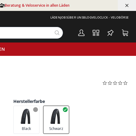
Beratung & Veloservice in allen Läden
LÄDEN
JOBS
ÜBER UNS
BLOG
VELOCLICK - VELOBÖRSE
EN
Herstellerfarbe
Black
Schwarz