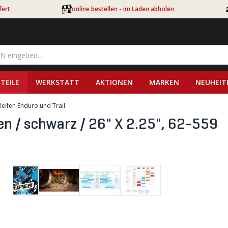
fert
online bestellen - im Laden abholen
TEILE
WERKSTATT
AKTIONEN
MARKEN
NEUHEIT
eifen Enduro und Trail
n / schwarz / 26" X 2.25", 62-559