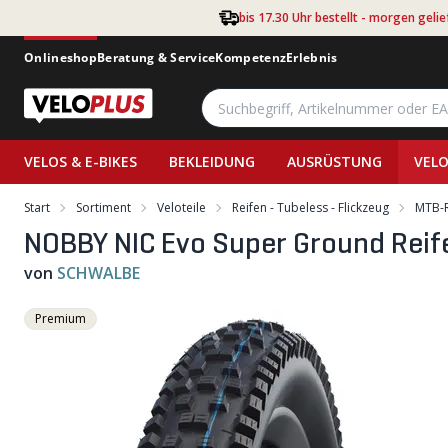
Zum Hauptinhalt springen
bis 17.30 Uhr bestellt - morgen gelie
Onlineshop
Beratung & Service
Kompetenz
Erlebnis
VELOS & E-BIKES
BEKLEIDUNG
AUSRÜSTUNG
VELO
Start
Sortiment
Veloteile
Reifen - Tubeless - Flickzeug
MTB-R
NOBBY NIC Evo Super Ground Reife
von
SCHWALBE
Premium