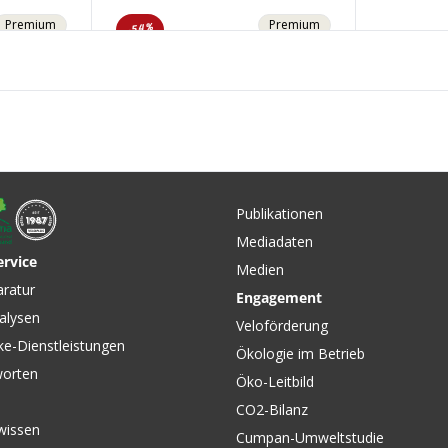
Premium
Premium
-54%
CHF 29.
CHF 39.90
AIRFIX 
ickset
WHEEL GUARD 29"/27.5+,
Lenkeren
Laufradtasche / schwarz von
Publikationen
schwarz
VELOPLUS SWISS DESIGN
Mediadaten
SWISS D
ervice
Medien
CHF 34.90
CHF 69.
0
CHF 76.90
aratur
Engagement
 Ground
MAGIC MARY Evo Super
HANS DA
alysen
Trail MTB-Reifen Schwarz
Trail Rei
Veloförderung
von SCHWALBE
SCHWAL
ke-Dienstleistungen
Ökologie im Betrieb
worten
Öko-Leitbild
CO2-Bilanz
wissen
Cumpan-Umweltstudie