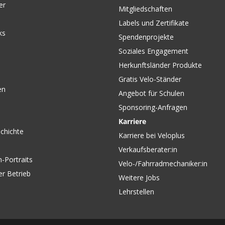
er
Mitgliedschaften
Labels und Zertifikate
ks
Spendenprojekte
Soziales Engagement
Herkunftsländer Produkte
wichtsdifferenzen innerhalb eines Modelles
Gratis Velo-Ständer
en
Angebot für Schulen
eiten-2021/
Sponsoring-Anfragen
Karriere
chichte
Karriere bei Veloplus
Verkaufsberater:in
-Portraits
Velo-/Fahrradmechaniker:in
er Betrieb
Weitere Jobs
Lehrstellen