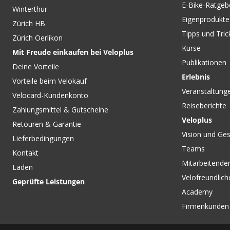
Gewicht: 1120g
E-Bike-Ratgeb
Winterthur
Herstellernummer: 11654116
Eigenprodukte
Masse: 29" X 2.40"
Zürich HB
ETRTO: 62-622
Tipps und Tric
Zürich Oerlikon
Konstruktion: Super Ground
Kurse
Gewicht: 850g
Mit Freude einkaufen bei Veloplus
Herstellernummer: 11654143.01
Publikationen
Deine Vorteile
Erlebnis
*Dabei handelt es sich um den unteren Durchschnitt. Ge
Vorteile beim Velokauf
von bis zu 15 % sind möglich.
Veranstaltung
Velocard-Kundenkonto
Hier gehts zum Blogbeitrag:
Reiseberichte
https://blog.veloplus.ch/2021/02/11/schwalbe-mtb-neuh
Zahlungsmittel & Gutscheine
Veloplus
Retouren & Garantie
Vision und Ges
Lieferbedingungen
Teams
Kontakt
Mitarbeitenden
Läden
Velofreundlich
Geprüfte Leistungen
Academy
Firmenkunden