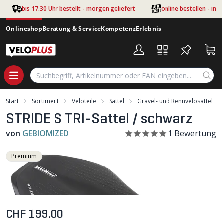
Zum Hauptinhalt springen
bis 17.30 Uhr bestellt - morgen geliefert
online bestellen - im
Onlineshop
Beratung & Service
Kompetenz
Erlebnis
Start
Sortiment
Veloteile
Sättel
Gravel- und Rennvelosättel
STRIDE S TRI-Sattel / schwarz
von
GEBIOMIZED
1
Bewertung
Premium
CHF 199.00