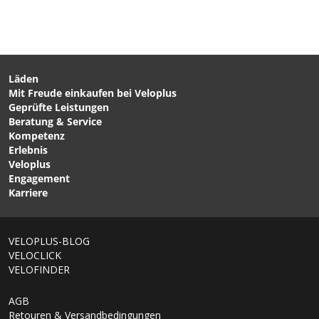
Läden
Mit Freude einkaufen bei Veloplus
CHF 39.90
CHF 89.90
Geprüfte Leistungen
HEUREKA Damensattel /
ARTEMIS PERFORMANCE
Beratung & Service
schwarz von VELOPLUS
Sattel / schwarz von
Kompetenz
SWISS DESIGN
VELOPLUS SWISS DESIGN
Erlebnis
Veloplus
Engagement
Karriere
VELOPLUS-BLOG
VELOCLICK
VELOFINDER
AGB
Retouren & Versandbedingungen