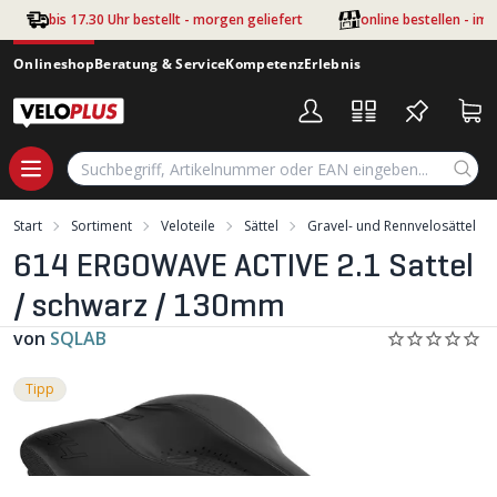
Zum Hauptinhalt springen
bis 17.30 Uhr bestellt - morgen geliefert
online bestellen - im
Onlineshop
Beratung & Service
Kompetenz
Erlebnis
Start
Sortiment
Veloteile
Sättel
Gravel- und Rennvelosättel
614 ERGOWAVE ACTIVE 2.1 Sattel
/ schwarz / 130mm
von
SQLAB
Tipp