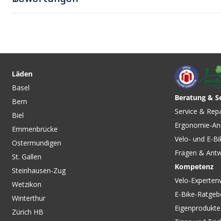
Läden
Basel
Beratung & S
Bern
CHF 14.90
CHF 14.90
Service & Rep
Biel
BONTRAGER PLUS Schlauch
BONTRAGER FATBI
Ergonomie-An
schwarz von BONTRAGER
Schlauch schwarz v
Emmenbrücke
BONTRAGER
Velo- und E-Bi
Ostermundigen
Fragen & Ant
St. Gallen
Kompetenz
Steinhausen-Zug
Velo-Experten
Wetzikon
E-Bike-Ratgeb
Winterthur
Eigenprodukte
Zürich HB