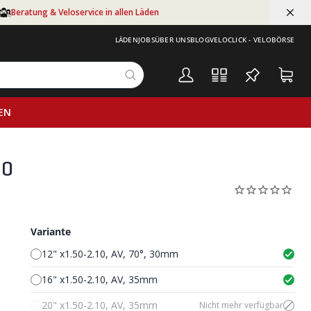
Beratung & Veloservice in allen Läden
LÄDEN
JOBS
ÜBER UNS
BLOG
VELOCLICK - VELOBÖRSE
EN
10
Variante
12" x1.50-2.10, AV, 70°, 30mm
16" x1.50-2.10, AV, 35mm
20" x1.50-2.10, AV, 35mm
Nicht mehr verfügbar