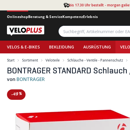
Zum Hauptinhalt springen
bis 17.30 Uhr bestellt - morgen gelie
Onlineshop
Beratung & Service
Kompetenz
Erlebnis
VELOS & E-BIKES
BEKLEIDUNG
AUSRÜSTUNG
VELO
Start
Sortiment
Veloteile
Schläuche - Ventile - Pannenschutz
BONTRAGER STANDARD Schlauch /
von
BONTRAGER
-49%