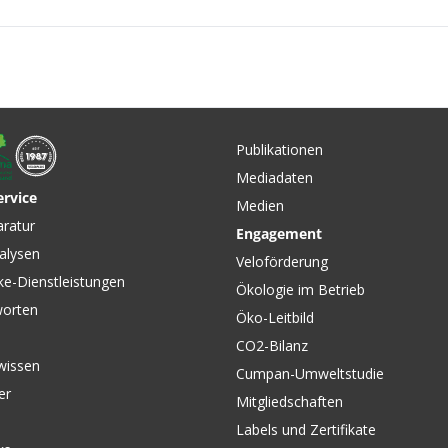
Publikationen
Mediadaten
ervice
Medien
CHF 10.00
CHF 6.90
aratur
Engagement
KE
SCHLAUCH Ventil
DUNLOP-
alysen
on
Abgewinkelt / schwarz / AV,
Stk.) / s
Veloförderung
45, 10" X 2.00" von KEINE
MARKE
ke-Dienstleistungen
Ökologie im Betrieb
MARKE
worten
Öko-Leitbild
CO2-Bilanz
wissen
Cumpan-Umweltstudie
er
Mitgliedschaften
Labels und Zertifikate