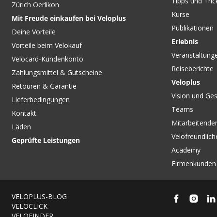
Tipps und Tric
Zürich Oerlikon
Kurse
Mit Freude einkaufen bei Veloplus
Publikationen
Deine Vorteile
Erlebnis
Vorteile beim Velokauf
Veranstaltung
Velocard-Kundenkonto
Reiseberichte
Zahlungsmittel & Gutscheine
Veloplus
Retouren & Garantie
Vision und Ges
Lieferbedingungen
Teams
Kontakt
Mitarbeitenden
Läden
Velofreundlich
Geprüfte Leistungen
Academy
Firmenkunden
VELOPLUS-BLOG
VELOCLICK
VELOFINDER