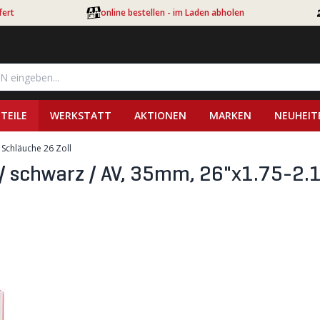
fert
online bestellen - im Laden abholen
TEILE
WERKSTATT
AKTIONEN
MARKEN
NEUHEIT
Schläuche 26 Zoll
 schwarz / AV, 35mm, 26"x1.75-2.