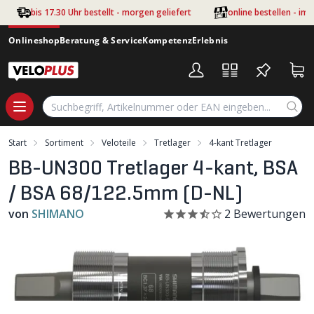
Zum Hauptinhalt springen
bis 17.30 Uhr bestellt - morgen geliefert
online bestellen - im
Onlineshop
Beratung & Service
Kompetenz
Erlebnis
Start
Sortiment
Veloteile
Tretlager
4-kant Tretlager
BB-UN300 Tretlager 4-kant, BSA
/ BSA 68/122.5mm (D-NL)
von
SHIMANO
2
Bewertungen