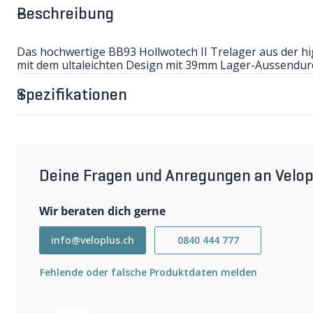
Beschreibung
Das hochwertige BB93 Hollwotech II Trelager aus de
mit dem ultaleichten Design mit 39mm Lager-Aussendu
Dichtungen (50% weniger Reibungswiderstand). Kann mit
Kurbeln mit verpresster Tretlagerachse (Ø24mm) verbaut
Spezifikationen
und geringem Lagerdurchmesser als sehr haltbar erwiese
Für die Montage wird der TL-FC24 Adapter oder das BB-
- Gewinde BSA
- für Tretlagergehäuse 68/73mm (Distanzringe liegen be
- Aussendurchmesser 39mm
- Gewicht 65g
Deine Fragen und Anregungen an Velop
Wir beraten dich gerne
info@veloplus.ch
0840 444 777
Fehlende oder falsche Produktdaten melden