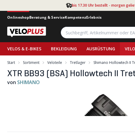
Zum Hauptinhalt springen
bis 17.30 Uhr bestellt - morgen gelie
Onlineshop
Beratung & Service
Kompetenz
Erlebnis
VELOS & E-BIKES
BEKLEIDUNG
AUSRÜSTUNG
VELO
Start
Sortiment
Veloteile
Tretlager
Shimano Hollowtech II T
XTR BB93 (BSA) Hollowtech II Tr
von
SHIMANO