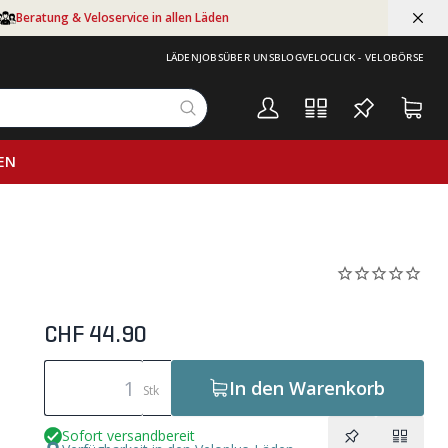
Beratung & Veloservice in allen Läden
LÄDEN
JOBS
ÜBER UNS
BLOG
VELOCLICK - VELOBÖRSE
EN
CHF 44.90
In den Warenkorb
Stk
Sofort versandbereit