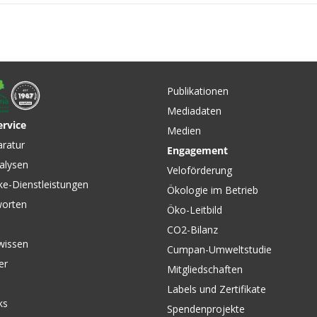
kzeug Ø
wtech II
Publikationen
Mediadaten
ervice
Medien
CHF 28.90
CHF 39.
aratur
Engagement
ITA
THREAD FIT 24 Adapter für
GXP BSA 
alysen
ech II
Shimano MTB Kurbeln von
SRAM
Veloförderung
mm von
CHRIS KING
ke-Dienstleistungen
Ökologie im Betrieb
worten
Öko-Leitbild
CO2-Bilanz
wissen
Cumpan-Umweltstudie
er
Mitgliedschaften
Labels und Zertifikate
ks
Spendenprojekte