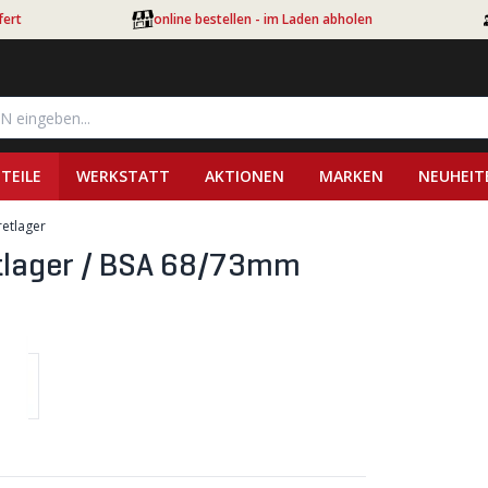
fert
online bestellen - im Laden abholen
TEILE
WERKSTATT
AKTIONEN
MARKEN
NEUHEIT
retlager
etlager / BSA 68/73mm