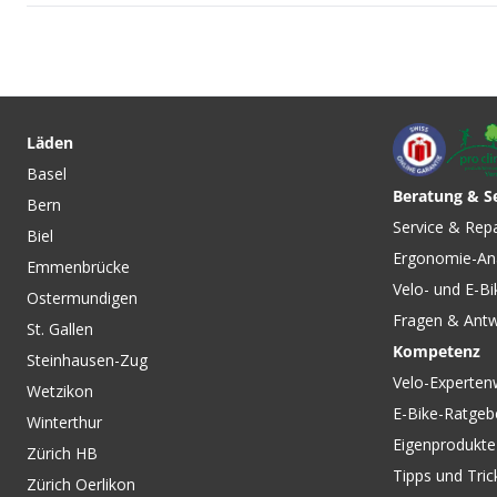
CHF 18.90
CHF 26.90
BB-4 Hollowtech II +
BB-8 Tretlagerwer
Centerlock Schlüssel von
39/40.5/44mm Hollo
Läden
VELOPLUS
von BIKE HAND
Basel
Beratung & S
Bern
CHF 44.90
CHF 46.90
Service & Rep
Biel
DURA-ACE BB9100 BSA
DURA-ACE BB9100 
Ergonomie-An
68mm Road Hollowtech II
70mm Road Hollowt
Emmenbrücke
Tretlager / BSA 68mm von
Tretlager / ITA 70
Velo- und E-Bi
Ostermundigen
SHIMANO
SHIMANO
Fragen & Ant
St. Gallen
Kompetenz
Steinhausen-Zug
Velo-Experten
Wetzikon
E-Bike-Ratgeb
Winterthur
Eigenprodukte
Zürich HB
Tipps und Tric
Zürich Oerlikon