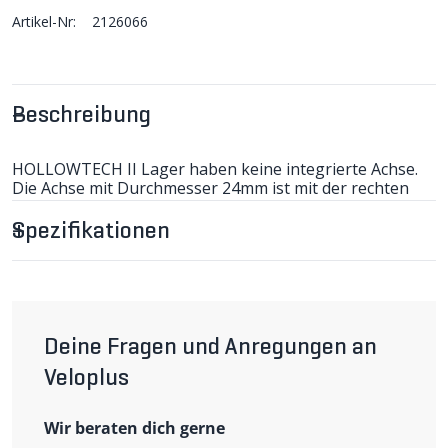
Artikel-Nr:
2126066
Beschreibung
HOLLOWTECH II Lager haben keine integrierte Achse.
Die Achse mit Durchmesser 24mm ist mit der rechten
Kurbelarm verpresst. Das hochwertige BB9000
Hollwotech II Trelager aus der high-end Shimano Dura-
Spezifikationen
Ace Rennrad-Gruppe kommt mit dem ultaleichten
Design mit 39mm Lager-Aussendurchmesser und neuen
Reibungsoptimierten Dichtungen (50% weniger
Reibungswiderstand). Passt zu Shimano Hollowtech II
Rennradkurbeln. Lager inkl. Montagewerkzeug TL-FC24.
(J)
Deine Fragen und Anregungen an
weiter lesen
-Hollowtech II
-für Achsdurchmesser 24mm
Veloplus
-Gewinde BSA
-Tretlagergehäusebreite 68mm
Wir beraten dich gerne
-Gewicht 65g