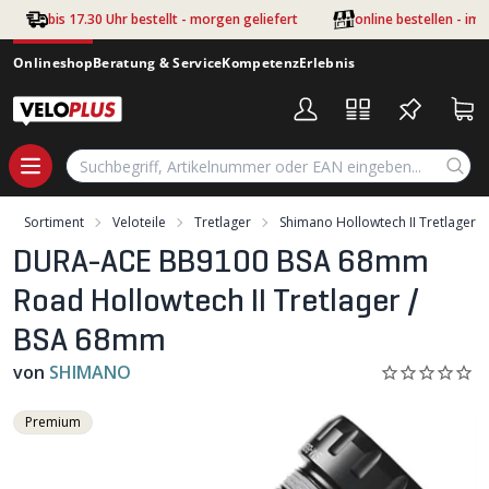
Zum Hauptinhalt springen
bis 17.30 Uhr bestellt - morgen geliefert
online bestellen - im
Onlineshop
Beratung & Service
Kompetenz
Erlebnis
Sortiment
Veloteile
Tretlager
Shimano Hollowtech II Tretlager
DURA-ACE BB9100 BSA 68mm
Road Hollowtech II Tretlager /
BSA 68mm
von
SHIMANO
Premium