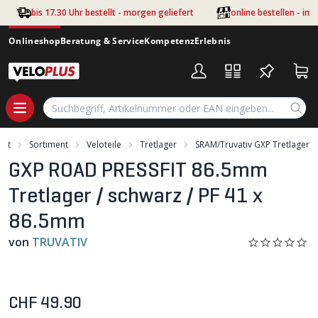
Zum Hauptinhalt springen
bis 17.30 Uhr bestellt - morgen geliefert
online bestellen - im
Onlineshop
Beratung & Service
Kompetenz
Erlebnis
art
Sortiment
Veloteile
Tretlager
SRAM/Truvativ GXP Tretlager
GXP ROAD PRESSFIT 86.5mm
Tretlager / schwarz / PF 41 x
86.5mm
von
TRUVATIV
CHF 49.90