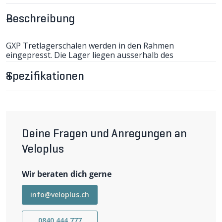
Beschreibung
GXP Tretlagerschalen werden in den Rahmen
eingepresst. Die Lager liegen ausserhalb des
Tretlagergehäuses (analog Shimano Hollowtech II). Die
GXP Lager sind mit GPX SRAM und TRUVATIV MTB-
Spezifikationen
Kurbeln kompatibel. Die PRESSFIT Lager werden direkt
in die Pressfit-Tretalgergehäuse eingepresst.
Zur Montage kann das gleiche Werkzeug wie für
Shimano Hollowtech II Pressfit-Tretlager verwendet
werden.
-Pressfit
Deine Fragen und Anregungen an
-Einbaubreite 86.5mm
-Einbaumass Ø41mm
Veloplus
Wir beraten dich gerne
info@veloplus.ch
0840 444 777