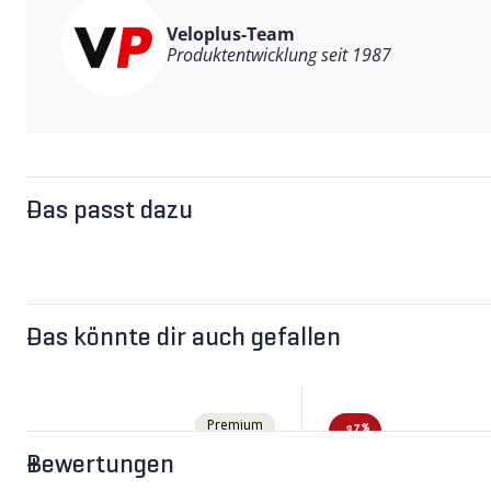
mühelos auf der Loipe.
Vielseitig nutzbar: Nicht nur Skilanglauf, sondern auc
Veloplus-Team
Kompatibel mit Modell CAB, CROSS double, CROSS single,
Produktentwicklung seit 1987
Das passt dazu
Das könnte dir auch gefallen
Premium
-37%
Bewertungen