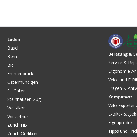
CHF 129.00
WEBER BABYSCHALE mit
Teddyfellbezug / grau von
Läden
WEBER
Basel
Beratung & S
Bern
CHF 369.00
CHF 99.00
CHF 159.
Service & Rep
Biel
SKISET zu Thule Chariot
JOGGERSET FÜR T
Ergonomie-An
Anhänger Gen 2 /
CHARIOT AB 2017 
Emmenbrücke
Generation 2 ab 2024 von
LITE - von THULE
Velo- und E-Bi
Ostermundigen
THULE
Fragen & Ant
St. Gallen
Kompetenz
Steinhausen-Zug
Velo-Experten
Wetzikon
E-Bike-Ratgeb
Winterthur
Eigenprodukte
Zürich HB
Tipps und Tric
Zürich Oerlikon