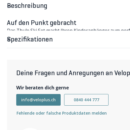
Beschreibung
Auf den Punkt gebracht
Das Thule Ski Set macht Ihren Kinderanhänger zum perfe
Installation, Sicherheit, Komfort und Vielseitigkeit sind d
Spezifikationen
SKI SET im Detail
Das Thule Ski Set ermöglicht unvergessliche Winterabent
Montage ohne Spezialwerkzeug und sorgt für Stabilität 
bleibt in der bequemen Umgebung des Anhängers, warm 
leichten Ski und einer Aluminium-Teleskopzugstange be
Kit ist vielseitig nutzbar und eignet sich nicht nur für S
Deine Fragen und Anregungen an Velop
Schneeschuhwandern und mehr. Zusätzlich bietet es ein
und Verriegelungsstift für zusätzlichen Komfort. Qualitä
Wir beraten dich gerne
gewährleistet.
Wichtigste Eigenschaften
info@veloplus.ch
0840 444 777
Schnelle Montage: Mühelose Anbringung ohne Spezialwer
können.
Fehlende oder falsche Produktdaten melden
Stabilität und Schutz: Maximaler Halt während des Skifah
bleibt.
Leicht und handlich: Mit zwei leichten Ski und einer A