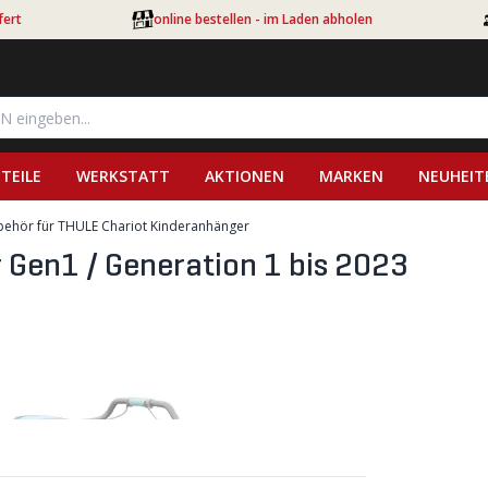
fert
online bestellen - im Laden abholen
TEILE
WERKSTATT
AKTIONEN
MARKEN
NEUHEIT
ehör für THULE Chariot Kinderanhänger
 Gen1 / Generation 1 bis 2023