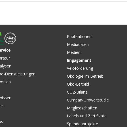
Publikationen
Mediadaten
ervice
Medien
CHF 89.00
CHF 129
00
aratur
Engagement
HULE
INFANT SLING Babysitz für
KOMBI-F
alysen
CAB &
Thule von THULE
THULE
Veloförderung
ke-Dienstleistungen
Ökologie im Betrieb
worten
Öko-Leitbild
CO2-Bilanz
wissen
Cumpan-Umweltstudie
er
Mitgliedschaften
Labels und Zertifikate
ks
Spendenprojekte