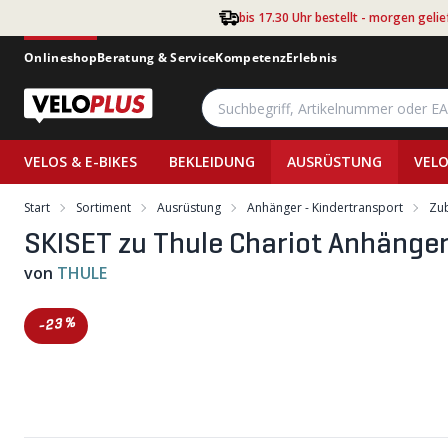
Zum Hauptinhalt springen
bis 17.30 Uhr bestellt - morgen gelie
Onlineshop
Beratung & Service
Kompetenz
Erlebnis
VELOS & E-BIKES
BEKLEIDUNG
AUSRÜSTUNG
VELO
Start
Sortiment
Ausrüstung
Anhänger - Kindertransport
Zub
SKISET zu Thule Chariot Anhänger
von
THULE
-23%