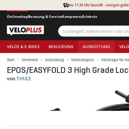
Zum Hauptinhalt springen
bis 17.30 Uhr bestellt - morgen gelie
Onlineshop
Beratung & Service
Kompetenz
Erlebnis
VELOS & E-BIKES
BEKLEIDUNG
AUSRÜSTUNG
VELO
Start
Sortiment
Ausrüstung
Velotransport
Veloträger für A
EPOS/EASYFOLD 3 High Grade Lock
von
THULE