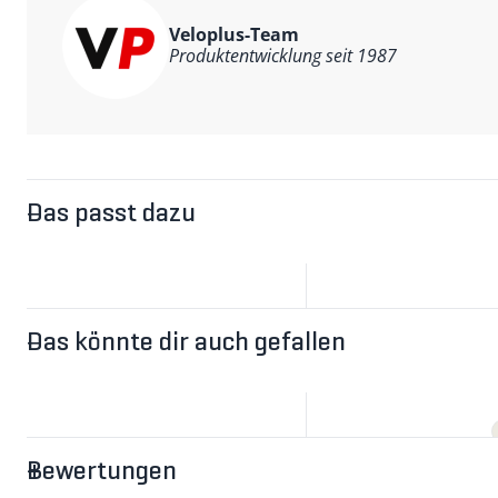
Aus diesem Grund ist jedes Schloss im Veloplus-Sortime
Veloplus-Team
sogenannten V-Level, deklariert.
Produktentwicklung seit 1987
Das passt dazu
Das könnte dir auch gefallen
Bewertungen