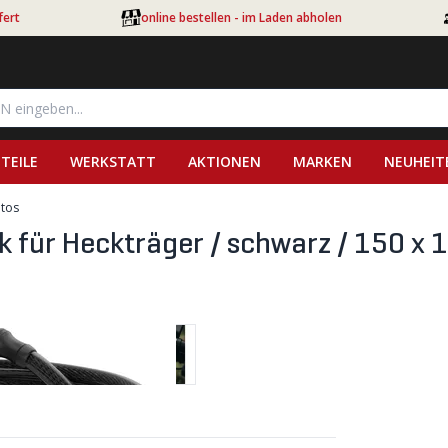
fert
online bestellen - im Laden abholen
TEILE
WERKSTATT
AKTIONEN
MARKEN
NEUHEIT
utos
 für Heckträger / schwarz / 150 x 