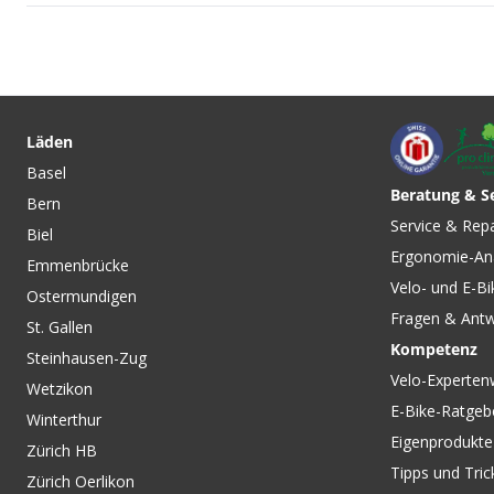
CHF 79.90
CHF 59.90
EPOS/EASYFOLD 3
EPOS Reparatur-Ha
Laderampe faltbar / schwarz
Werkzeugablage fü
Läden
von THULE
Heckträger / schwa
Basel
THULE
Beratung & S
Bern
CHF 109.00
CHF 129.00
Service & Rep
Biel
TRAVEL ROAD + BIKE SL,
TRAVEL NANO
Ergonomie-An
Velo-Transporttasche /
Transporttasche / p
Emmenbrücke
schwarz / 185x92.5cm von
180x92.5cm von V
Velo- und E-Bi
Ostermundigen
VELOPLUS SWISS DESIGN
SWISS DESIGN
Fragen & Ant
St. Gallen
Kompetenz
Steinhausen-Zug
Velo-Experten
Wetzikon
E-Bike-Ratgeb
Winterthur
Eigenprodukte
Zürich HB
Tipps und Tric
Zürich Oerlikon