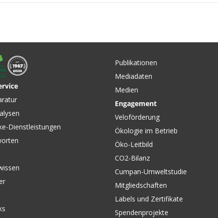
lter
r
Publikationen
rz von
Mediadaten
ervice
Medien
CHF 159.00
CHF 159
aratur
Engagement
BIKE RACK COVER MTB /
BIKE RA
alysen
etrol /
black von EVOC
ROAD/GRA
Veloförderung
ELOPLUS
EVOC
ke-Dienstleistungen
Ökologie im Betrieb
worten
Öko-Leitbild
CO2-Bilanz
wissen
Cumpan-Umweltstudie
er
Mitgliedschaften
Labels und Zertifikate
ks
Spendenprojekte