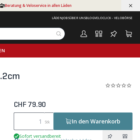
Beratung & Veloservice in allen Läden
LÄDEN
JOBS
ÜBER UNS
BLOG
VELOCLICK - VELOBÖRSE
EN
1.2cm
CHF 79.90
In den Warenkorb
Stk
Sofort versandbereit