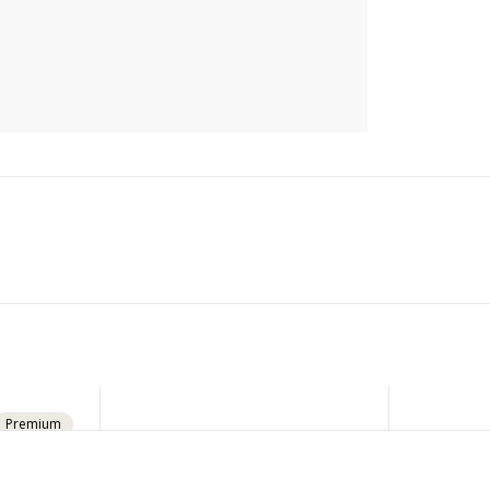
nt mit einem
Veloplus-Sicherheitslevel
, dem
Premium