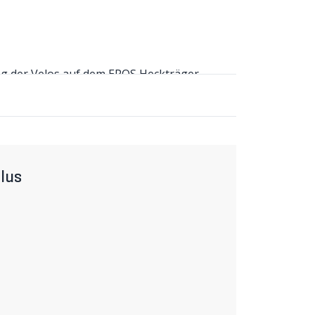
ng der Velos auf dem EPOS Heckträger.
lossprofis von ABUS.
rbeit mit Abus für den EPOS Heckträger
rheit, wenn das Auto abgestellt wird. Das
äger zu montieren.
lus
 Hersteller ihre Schlösser oft mit einem
icht vergleichbar mit Konkurrenzprodukten.