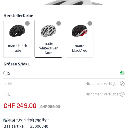
Herstellerfarbe
matte
matte black
matte
white/silver
fade
black/red
fade
Grösse S/M/L
S
M
Nicht mehr verfügbar
L
Nicht mehr verfügbar
CHF 249.00
CHF 289.00
Artikel ist nicht bestellbar
Artikel-Nr:
2179025
Basisartikel:
33006340