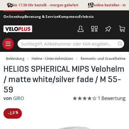
Zum Hauptinhalt springen
bis 17.30 Uhr bestellt - morgen geliefert
online bestellen - im
Onlineshop
Beratung & Service
Kompetenz
Erlebnis
Bekleidung
Helme - Unterziehmützen
Rennvelo- und Gravelhelme
HELIOS SPHERICAL MIPS Velohelm
/ matte white/silver fade / M 55-
59
von
GIRO
1
Bewertung
-13%