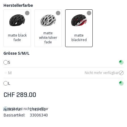
Herstellerfarbe
matte
matte black
matte
white/silver
fade
black/red
fade
Grösse S/M/L
S
M
Nicht mehr verfügbar
L
CHF 289.00
Artikel ist nicht bestellbar
Artikel-Nr:
2183452
Basisartikel:
33006340