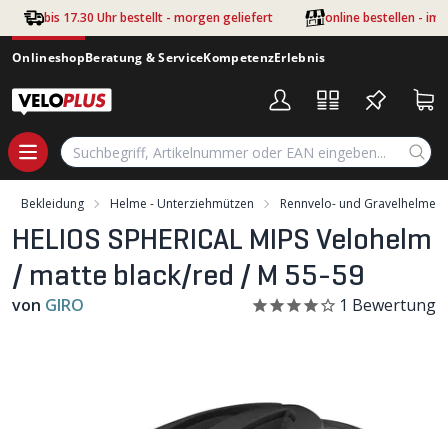
Zum Hauptinhalt springen
bis 17.30 Uhr bestellt - morgen geliefert
online bestellen - im
Onlineshop
Beratung & Service
Kompetenz
Erlebnis
Bekleidung
Helme - Unterziehmützen
Rennvelo- und Gravelhelme
HELIOS SPHERICAL MIPS Velohelm
/ matte black/red / M 55-59
von
GIRO
1
Bewertung