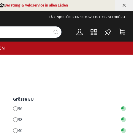
Beratung & Veloservice in allen Läden
LÄDEN
JOBS
ÜBER UNS
BLOG
VELOCLICK - VELOBÖRSE
EN
Grösse EU
36
38
40