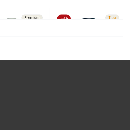
Premium
Tipp
-50%
.00
CHF 42.90
CHF 85.90
AD Damen-
TREMALZO Q Damen-
rikot hedge green
Kurzarmtrikot Dark Sea von
von GIRO
VAUDE