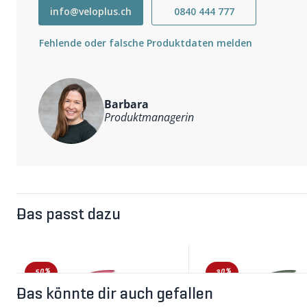
leicht
info@veloplus.ch
0840 444 777
kurzer Frontreissverschluss
Rückentasche mit Reissverschluss
Fehlende oder falsche Produktdaten melden
reflektierende Elemente
Weitere Informationen
Material: 100% Polyester
Barbara
Produktmanagerin
Das passt dazu
-50%
-30%
Das könnte dir auch gefallen