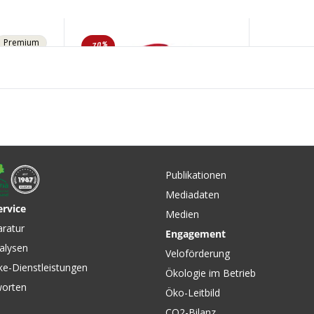
Premium
-70%
0
n-
ÖFFLER
Publikationen
Mediadaten
ervice
Medien
CHF 31.90
CHF 149
CHF 109.00
aratur
Engagement
amen-
CIELO HZ Damen-
NEW RO
alysen
e Green
Kurzarmtrikot Poppy Red
Langarmt
Veloförderung
von LÖFFLER
heather 
ke-Dienstleistungen
Ökologie im Betrieb
worten
Öko-Leitbild
CO2-Bilanz