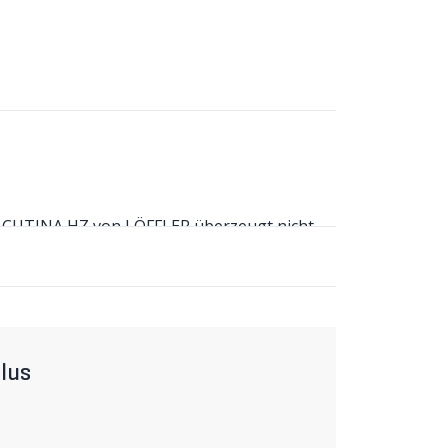
ot CUTINA HZ von LÖFFLER überzeugt nicht
 Funktionen. Zudem ist es auch in grossen
nd sehr bequem zu tragen. Das Material leitet
 kurze Frontreissverschluss erleichtert das
 eingesetzt werden. Reflektierende Elemente
n Rückentasche ist in der Seitennaht kaum zu
lus