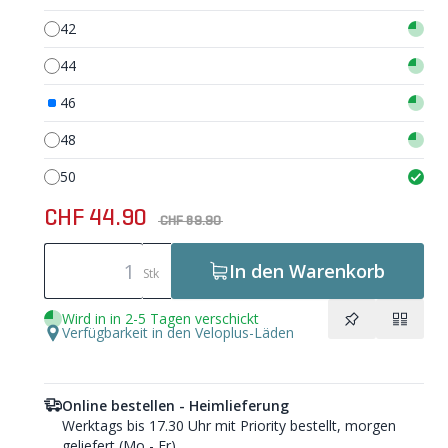
42
44
46
48
50
CHF 44.90
CHF 89.90
In den Warenkorb
Stk
Wird in in 2-5 Tagen verschickt
Verfügbarkeit in den Veloplus-Läden
Online bestellen - Heimlieferung
Werktags bis 17.30 Uhr mit Priority bestellt, morgen
geliefert (Mo - Fr).