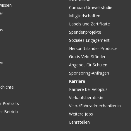
wissen
Cumpan-Umweltstudie
er
Mitgliedschaften
Labels und Zertifikate
ks
Spendenprojekte
Soziales Engagement
Herkunftsländer Produkte
Gratis Velo-Ständer
en
Angebot für Schulen
Sponsoring-Anfragen
Karriere
chichte
Karriere bei Veloplus
Verkaufsberater:in
-Portraits
Velo-/Fahrradmechaniker:in
er Betrieb
Weitere Jobs
Lehrstellen