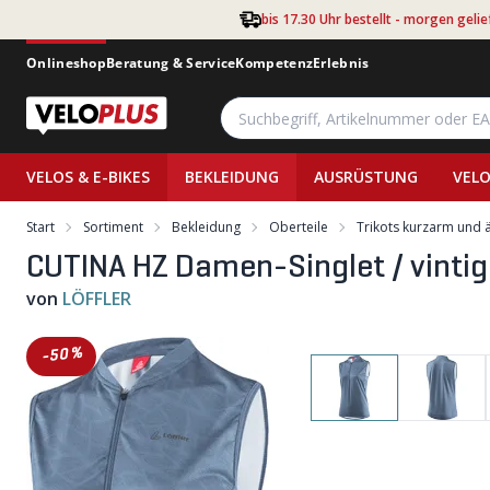
Zum Hauptinhalt springen
bis 17.30 Uhr bestellt - morgen gelie
Onlineshop
Beratung & Service
Kompetenz
Erlebnis
VELOS & E-BIKES
BEKLEIDUNG
AUSRÜSTUNG
VELO
Start
Sortiment
Bekleidung
Oberteile
Trikots kurzarm und 
CUTINA HZ Damen-Singlet / vintig
von
LÖFFLER
-50%