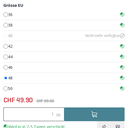
Grösse EU
36
38
40
Nicht mehr verfügbar
42
44
46
48
50
CHF 49.90
CHF 99.90
Stk
Wird in in 2-5 Tagen verschickt