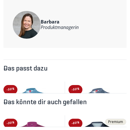
reflektierende Elemente
Weitere Informationen
Material: 100% Polyester
Barbara
Produktmanagerin
Das passt dazu
-50%
-50%
Das könnte dir auch gefallen
Premium
-30%
-60%