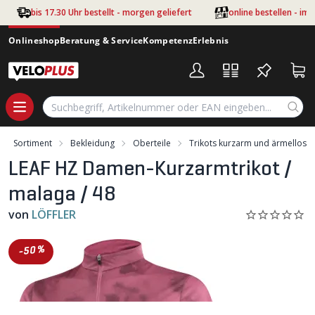
Zum Hauptinhalt springen
bis 17.30 Uhr bestellt - morgen geliefert
online bestellen - im
Onlineshop
Beratung & Service
Kompetenz
Erlebnis
Sortiment
Bekleidung
Oberteile
Trikots kurzarm und ärmellos
LEAF HZ Damen-Kurzarmtrikot /
malaga / 48
von
LÖFFLER
-50%