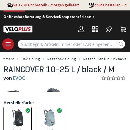
Zum Hauptinhalt springen
bis 17.30 Uhr bestellt - morgen geliefert
online bestellen - im
Onlineshop
Beratung & Service
Kompetenz
Erlebnis
ortiment
Bekleidung
Regenbekleidung
Regenhüllen für Rucksäcke
RAINCOVER 10-25 L / black / M
von
EVOC
Herstellerfarbe