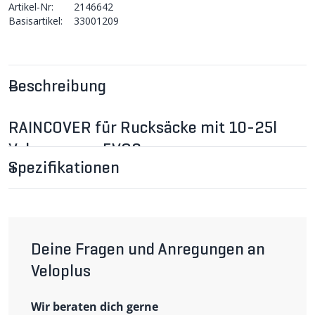
Artikel-Nr:
2146642
Basisartikel:
33001209
Beschreibung
RAINCOVER für Rucksäcke mit 10-25l
Volumen von EVOC
Evoc Regenhülle mit reflektierendem Druck und
Spezifikationen
zusätzlicher Rücklichthalterung. Für Rucksäcke mit
einem Volumen von 10-25 Liter. (VN)
Wichtigste Eigenschaften
Material Taffeta Nylon
Farbe schwarz
Deine Fragen und Anregungen an
Reflektoren
Rücklichthalterung
Veloplus
für Rucksackvolumen 10-25l
Gewicht 50g
Wir beraten dich gerne