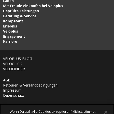
Läden
Mit Freude einkaufen bei Veloplus
CHF 469.00
CHF 299.00
Geprüfte Leistungen
S-WORKS ARES 2
ROAD PERFORMANCE
Beratung & Service
Rennveloschuhe White
Rennveloschuhe White
Kompetenz
von SPECIALIZED
von SUPLEST CYCLING
Erlebnis
SHOES
Veloplus
Engagement
Karriere
VELOPLUS-BLOG
VELOCLICK
VELOFINDER
AGB
Retouren & Versandbedingungen
Impressum
Datenschutz
Wenn Du auf „Alle Cookies akzeptieren“ klickst, stimmst