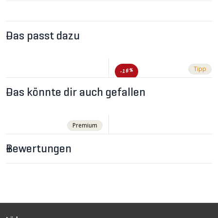
Das passt dazu
Tipp
-16%
Das könnte dir auch gefallen
Premium
Bewertungen
CHF 23.90
CHF 29.90
CHF 35.90
SM-SH12 SPD-SL
BG FOOTBED
Schuhplatten 2° Float /
Einlegesohlen (mittel)
blau von SHIMANO
Blau von SPECIALIZED