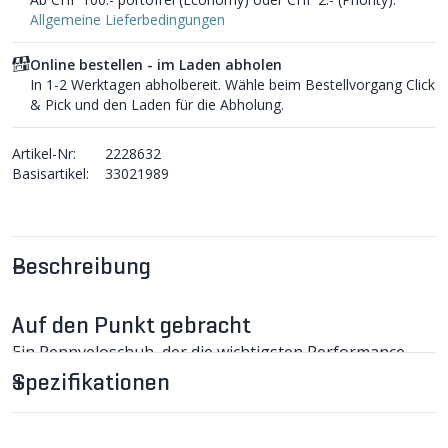
Allgemeine Lieferbedingungen
Online bestellen - im Laden abholen
In 1-2 Werktagen abholbereit. Wähle beim Bestellvorgang Click
& Pick und den Laden für die Abholung.
Artikel-Nr:
2228632
Basisartikel:
33021989
Beschreibung
Auf den Punkt gebracht
Ein Rennveloschuh, der die wichtigsten Performance-
Features von High-End-Schuhen mit einem top Preis
Spezifikationen
vereint: steife Carbonaussensohle, 2 BOA
Drehverschlüsse und ergonomische Passform nach
Specialized Body Geometry.