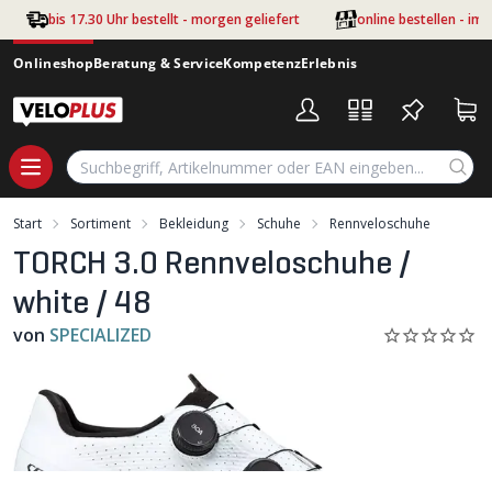
Zum Hauptinhalt springen
bis 17.30 Uhr bestellt - morgen geliefert
online bestellen - im
Onlineshop
Beratung & Service
Kompetenz
Erlebnis
Start
Sortiment
Bekleidung
Schuhe
Rennveloschuhe
TORCH 3.0 Rennveloschuhe /
white / 48
von
SPECIALIZED