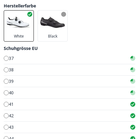
Herstellerfarbe
White
Black
Schuhgrösse EU
37
38
39
40
41
42
43
44