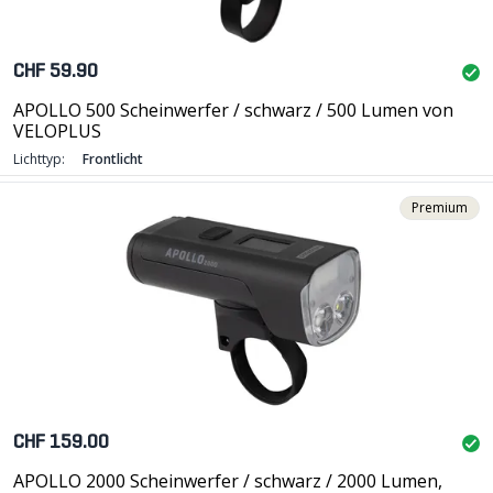
räumlichen Ausleuchtung erste Wahl. Die leistungsfähigen
und betriebssicheren Nabendynamos gekoppelt mit
kräftigen Dynamoscheinwerfern, erlauben heutzutage
CHF 59.90
eine exzellente Ausleuchtung für fast alle
Anwendungsbereiche, insbesondere im Veloalltag.
APOLLO 500 Scheinwerfer / schwarz / 500 Lumen von
Veloplus-Tipp #106
VELOPLUS
Lichttyp:
Frontlicht
Premium
CHF 159.00
APOLLO 2000 Scheinwerfer / schwarz / 2000 Lumen,