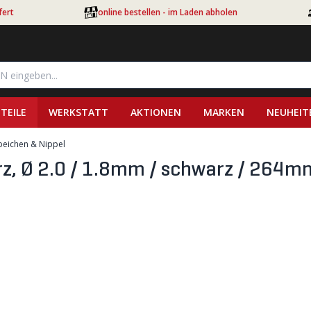
fert
online bestellen - im Laden abholen
TEILE
WERKSTATT
AKTIONEN
MARKEN
NEUHEIT
peichen & Nippel
z, Ø 2.0 / 1.8mm / schwarz / 264m