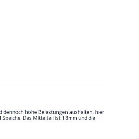
nd dennoch hohe Belastungen aushalten, hier
 1.8mm und die
s leichter als die 2mmm Speiche (bei 32
30g). Farbe schwarz.
 bestellt werden muss.