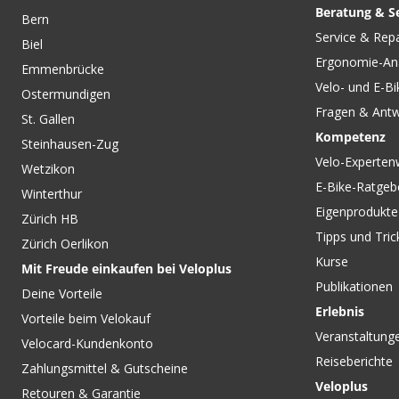
Beratung & S
Bern
CHF 1.20
CHF 3.90
Service & Rep
Biel
DT COMPETITION Speichen
FELGENBAND aus
Ergonomie-An
silber silber von DT SWISS
Polyurethan / blau /
Emmenbrücke
305 von SCHWALBE
Velo- und E-Bi
Ostermundigen
Fragen & Ant
St. Gallen
Kompetenz
Steinhausen-Zug
Velo-Experten
Wetzikon
E-Bike-Ratgeb
Winterthur
Eigenprodukte
Zürich HB
Tipps und Tric
Zürich Oerlikon
Kurse
Mit Freude einkaufen bei Veloplus
Publikationen
Deine Vorteile
Erlebnis
Vorteile beim Velokauf
Veranstaltung
Velocard-Kundenkonto
Reiseberichte
Zahlungsmittel & Gutscheine
Veloplus
Retouren & Garantie