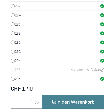
282
284
286
288
290
292
294
295
Nicht mehr verfügbar
296
CHF 1.40
In den Warenkorb
Stk