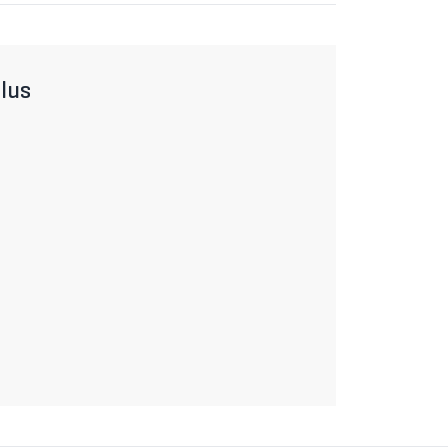
chen-Calculator zu berechnen ist, helfen wir
 Ort.
lus