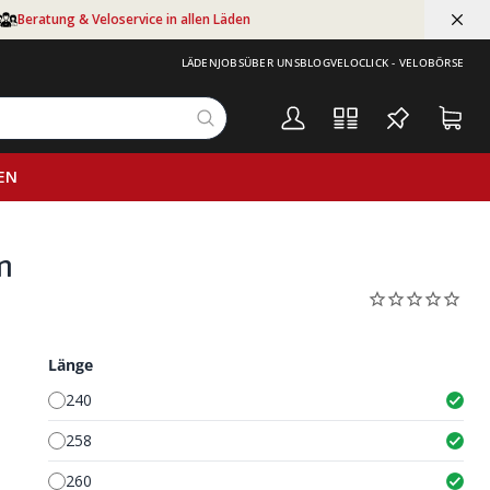
Beratung & Veloservice in allen Läden
LÄDEN
JOBS
ÜBER UNS
BLOG
VELOCLICK - VELOBÖRSE
EN
m
Länge
240
258
260