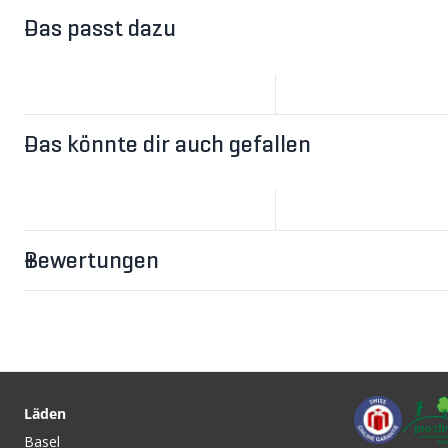
Das passt dazu
Das könnte dir auch gefallen
Bewertungen
CHF 0.20
CHF 0.30
MESSING-NIPPEL 2 x 12 mm
ALU-NIPPEL 2 x 12
/ silber von DT SWISS
silber von DT SWIS
Läden
Basel