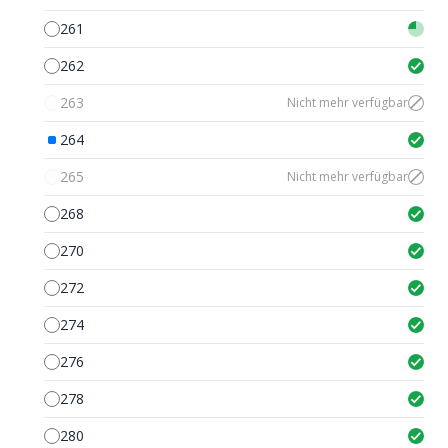
261
262
263
Nicht mehr verfügbar
264
265
Nicht mehr verfügbar
268
270
272
274
276
278
280