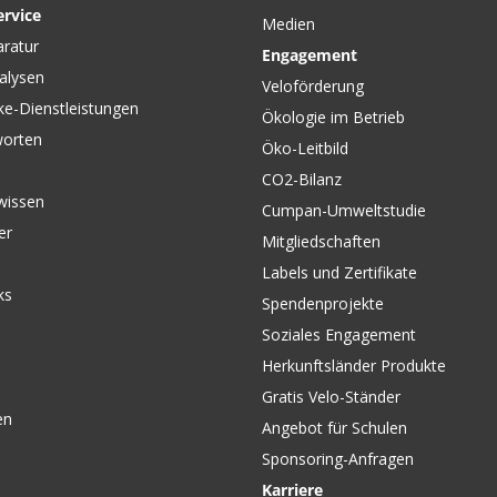
ervice
Medien
CHF 39.90
CHF 109
aratur
Engagement
MAXLE STEALTH REAR
VORDERR
alysen
 16" 22-
12x142mm Steckachse /
RYDE All
Veloförderung
schwarz von ROCKSHOX
Felgenbr
ke-Dienstleistungen
Ökologie im Betrieb
SHIMAN
worten
Öko-Leitbild
CO2-Bilanz
wissen
Cumpan-Umweltstudie
er
Mitgliedschaften
Labels und Zertifikate
ks
Spendenprojekte
Soziales Engagement
Herkunftsländer Produkte
Gratis Velo-Ständer
en
Angebot für Schulen
Sponsoring-Anfragen
Karriere