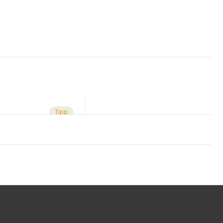
Tipp
PEL 2x12mm
/ schwarz von DT