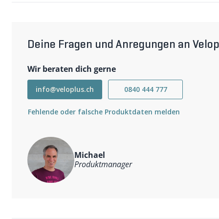
Falls die benötigte Speichenlänge nicht über den DT Spei
Ihnen gerne in einer von unseren Veloclinicen direkt vor
- 2/1.8mm
- gekröpft
- Farbe schwarz
Deine Fragen und Anregungen an Velop
Wir beraten dich gerne
info@veloplus.ch
0840 444 777
Fehlende oder falsche Produktdaten melden
Michael
Produktmanager