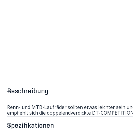
Beschreibung
Renn- und MTB-Laufräder sollten etwas leichter sein u
empfiehlt sich die doppelendverdickte DT-COMPETITION Speiche. Das Mittelteil ist
Enden sind 2mm dick. Die Speiche ist dehnbarer und etwa
Speichen, 265mm lang beträgt die Differenz pro Laufrad 
Spezifikationen
Bitte beachten Sie, dass der Speichen-Nippel separat