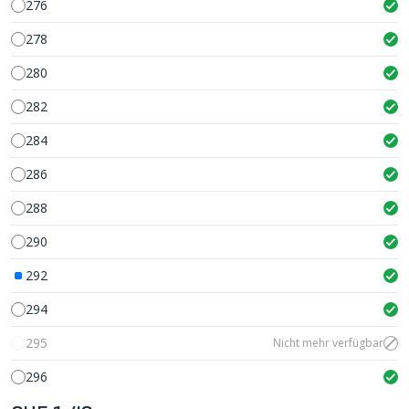
276
278
280
282
284
286
288
290
292
294
295
Nicht mehr verfügbar
296