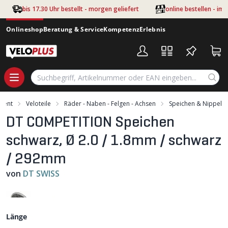
Zum Hauptinhalt springen
bis 17.30 Uhr bestellt - morgen geliefert
online bestellen - im
Onlineshop
Beratung & Service
Kompetenz
Erlebnis
iment
Veloteile
Räder - Naben - Felgen - Achsen
Speichen & Nippel
DT COMPETITION Speichen
schwarz, Ø 2.0 / 1.8mm / schwarz
/ 292mm
von
DT SWISS
Länge